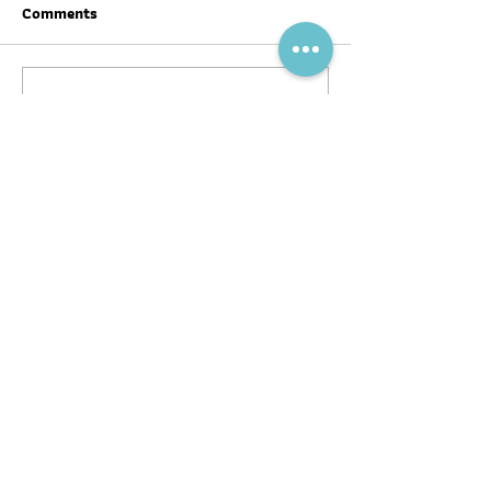
Comments
Write a comment...
สุขภาพดีต้อนรับ #ตรุษจีน ปี
ฉลากโภชนาการ เป
นี้ให้ครบทั้งสามวัน!
บ้าง
พอดแคสต์
บทความ
อ่าน
ฟัง
ร่วมงานกับ
หนังสือ
หมอผิง