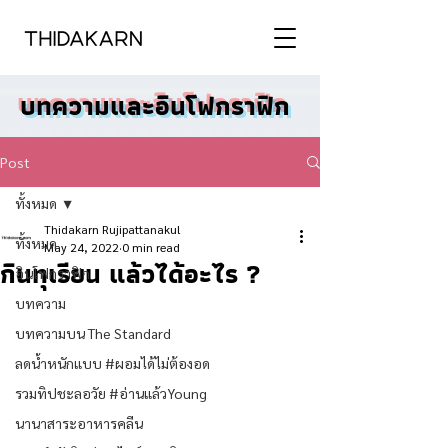
บทความและอินโฟกราฟิก
Post
ทั้งหมด
Thidakarn Rujipattanakul
ทั้งหมด
May 24, 2022
0 min read
กินทุเรียน แล้วได้อะไร ?
อินโฟกราฟิก
บทความ
บทความบน The Standard
ลดน้ำหนักแบบ #ผอมได้ไม่ต้องอด
รวมทิปชะลอวัย #อ่านแล้วYoung
นานาสาระอาหารคลีน