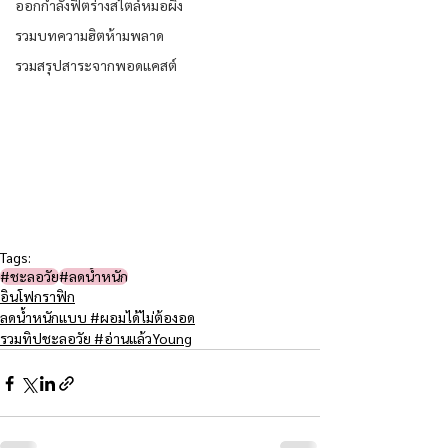
ออกกำลังฟิตร่างสไตล์หมอผิง
รวมบทความฮิตห้ามพลาด
รวมสรุปสาระจากพอดแคสต์
Tags:
#ชะลอวัย​
#ลดน้ำหนัก
อินโฟกราฟิก
ลดน้ำหนักแบบ #ผอมได้ไม่ต้องอด
รวมทิปชะลอวัย #อ่านแล้วYoung