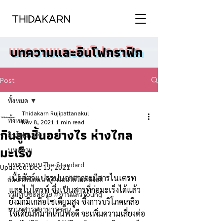
บทความและอินโฟกราฟิก
Post
ทั้งหมด
Thidakarn Rujipattanakul
ทั้งหมด
Nov 8, 2021
1 min read
กินลูกชิ้นอย่างไร ห่างไกล
อินโฟกราฟิก
มะเร็ง
บทความ
บทความบน The Standard
Updated:
Dec 13, 2021
เนื้อสัตว์แปรรูปนอกจากจะมีสารไนเตรท
ลดน้ำหนักแบบ #ผอมได้ไม่ต้องอด
และไนไตรท์ ซึ่งเป็นสารที่ก่อมะเร็งได้แล้ว 
รวมทิปชะลอวัย #อ่านแล้วYoung
ยังมักมีเกลือโซเดียมสูง ซึ่งการบริโภคเกลือ
นานาสาระอาหารคลีน
โซเดียมที่มากเกินพอดี จะเพิ่มความเสี่ยงต่อ