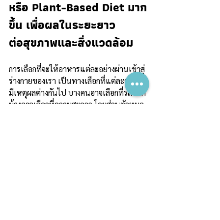
หรือ Plant-Based Diet มาก
ขึ้น เพื่อผลในระยะยาว
ต่อสุขภาพและสิ่งแวดล้อม
การเลือกที่จะให้อาหารแต่ละอย่างผ่านเข้าสู่
ร่างกายของเรา เป็นทางเลือกที่แต่ละคนอาจ
มีเหตุผลต่างกันไป บางคนอาจเลือกที่รสชาติ 
บ้างอาจเลือกที่ความสะดวก โดยส่วนตัวหมอ
เองแล้ว หมอเลือกที่จะรับประทาน Healthy 
Diet (แม้จะพ่ายแพ้ต่อความอยากบ้างในบาง
ครั้ง) ซึ่งนิยาม Healthy Diet ของหมอคือ 
อาหารที่ดีต่อสุขภาพกายใจ และดีต่อสิ่ง
แวดล้อมไปพร้อมกัน เพราะหมอเชื่อว่า การ
เปลี่ยนแปลงที่ยิ่งใหญ่ เริ่มจากจุดเล็กๆ คือ
ตัวเราก่อนเสมอ เรามาเริ่มต้น Win-Win 
Diet เพื่อลดโรคและรักษ์โลกไปด้วยกันนะ
คะ 