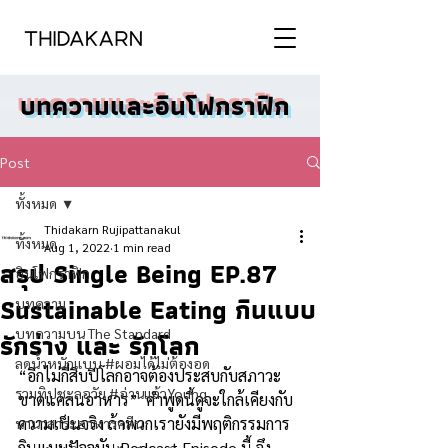
บทความและอินโฟกราฟิก
Post
ทั้งหมด
Thidakarn Rujipattanakul
ทั้งหมด
Aug 1, 2022
1 min read
สรุป Single Being EP.87
อินโฟกราฟิก
Sustainable Eating กินแบบ
บทความ
บทความบน The Standard
รักร่าง และ รักโลก
ลดน้ำหนักแบบ #ผอมได้ไม่ต้องอด
“อีกไม่กี่สิบปีโลกอาจต้องประสบกับสภาวะ
รวมทิปชะลอวัย #อ่านแล้วYoung
ขาดแคลนอาหาร”  คำพูดนี้ดูจะใกล้เคียงกับ
ความเป็นจริง ถ้าพวกเรายังมีพฤติกรรมการ
นานาสาระอาหารคลีน
กินแบบปัจจุบัน Podcast Episode นี้ จึง