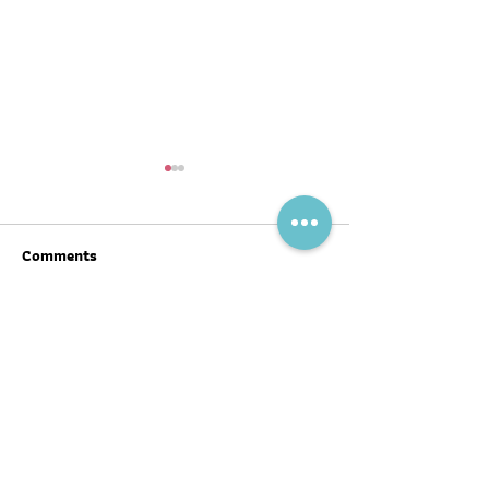
Comments
Write a comment...
คล็ดลับเติมความงามจาก
เช็ค...ดูแลตัวเอง
ภายใน ไฉไลสู่ภายนอกด้วย
ผลาญดีไม่อ้วนง่า
การกิน 🥦❤
พอดแคสต์
บทความ