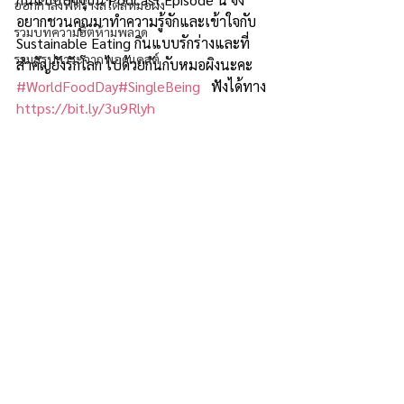
ออกกำลังฟิตร่างสไตล์หมอผิง
อยากชวนคุณมาทำความรู้จักและเข้าใจกับ 
รวมบทความฮิตห้ามพลาด
Sustainable Eating กินแบบรักร่างและที่
รวมสรุปสาระจากพอดแคสต์
สำคัญยังรักโลก ไปด้วยกันกับหมอผิงนะคะ
#WorldFoodDay
#SingleBeing
   ฟังได้ทาง 
https://bit.ly/3u9Rlyh