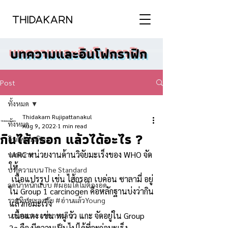
บทความและอินโฟกราฟิก
Post
ทั้งหมด
Thidakarn Rujipattanakul
ทั้งหมด
Aug 9, 2022
1 min read
กินไส้กรอก แล้วได้อะไร ?
อินโฟกราฟิก
IARC หน่วยงานด้านวิจัยมะเร็งของ WHO จัด
บทความ
ให้
บทความบน The Standard
 เนื้อแปรรูป เช่น ไส้กรอก เบค่อน ซาลามี่ อยู่
ลดน้ำหนักแบบ #ผอมได้ไม่ต้องอด
ใน Group 1 carcinogen คือหลักฐานบ่งว่ากิน
รวมทิปชะลอวัย #อ่านแล้วYoung
แล้วก่อมะเร็ง
 เนื้อแดง เช่น หมู วัว แกะ จัดอยู่ใน Group 
นานาสาระอาหารคลีน
2a คือ มีความเป็นไปได้ที่จะก่อมะเร็ง