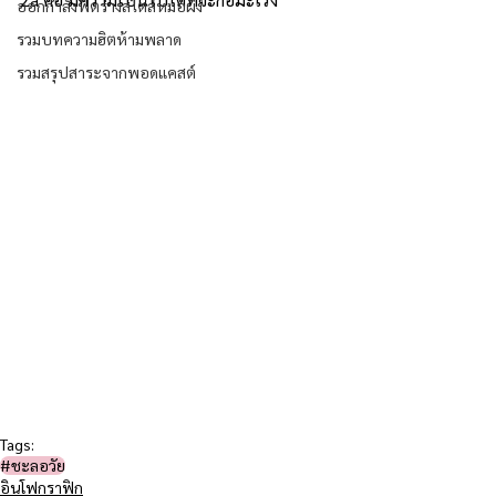
ออกกำลังฟิตร่างสไตล์หมอผิง
รวมบทความฮิตห้ามพลาด
รวมสรุปสาระจากพอดแคสต์
Tags:
#ชะลอวัย​
อินโฟกราฟิก