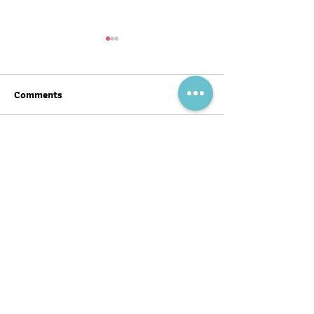
Comments
Write a comment...
สุขภาพดีต้อนรับ #ตรุษจีน ปี
ฉลากโภชนาการ เป
นี้ให้ครบทั้งสามวัน!
บ้าง
พอดแคสต์
บทความ