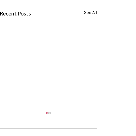
See All
Recent Posts