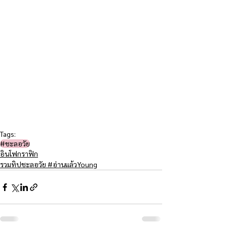
Tags:
#ชะลอวัย​
อินโฟกราฟิก
รวมทิปชะลอวัย #อ่านแล้วYoung