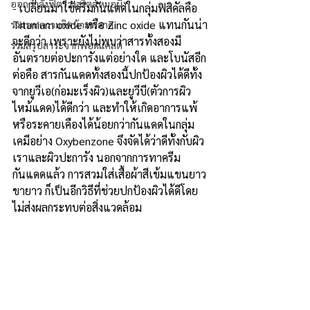
ออกกำลังฟิตร่างสไตล์หมอผิง
- เปลี่ยนมาใช้ครีมกันแดดในกลุ่มฟิสิคัลคือ 
Titanium oxide หรือ Zinc oxide แทนกันน่า
รวมบทความฮิตห้ามพลาด
จะดีกว่า เพราะยังไม่พบว่าสารทั้งสองมี
รวมสรุปสาระจากพอดแคสต์
อันตรายต่อปะการังแต่อย่างใด และโบนัสอีก
ต่อคือ สารกันแดดทั้งสองนี้ปกป้องผิวได้ดีทั้ง
จากยูวีเอ(ก่อมะเร็งผิว)และยูวีบี(ตัวการผิว
ไหม้แดด)ได้ดีกว่า และทำให้เกิดอาการแพ้
หรือระคายเคืองได้น้อยกว่ากันแดดในกลุ่ม
เคมีอย่าง Oxybenzone จึงจัดได้ว่าดีทั้งกับผิว
เราและผิวปะการัง นอกจากการทาครีม
กันแดดแล้ว การสวมใส่เสื้อผ้าสีเข้มแขนยาว
ขายาว ก็เป็นอีกวิธีที่ช่วยปกป้องผิวได้ดีโดย
ไม่ส่งผลกระทบต่อสิ่งแวดล้อม