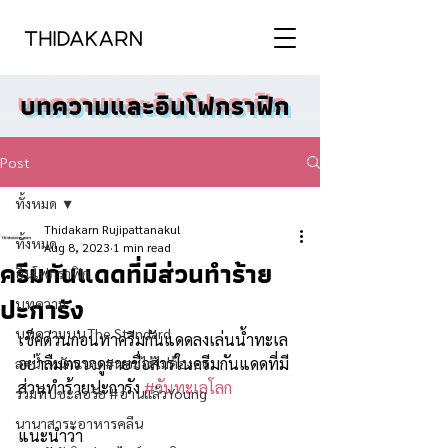
บทความและอินโฟกราฟิก
Post
ทั้งหมด
Thidakarn Rujipattanakul
ทั้งหมด
Aug 8, 2023
1 min read
ครีมกันแดดที่มีส่วนทำร้าย
อินโฟกราฟิก
ปะการัง
บทความ
บทความบน The Standard
เช็คด่วนก่อนทาครีมกันแดดลงเล่นน้ำทะเล  
อย่าลืมตรวจดูรายชื่อสารในครีมกันแดดที่มี
ลดน้ำหนักแบบ #ผอมได้ไม่ต้องอด
ส่วนทำร้ายปะการัง 
#วันทะเลโลก
รวมทิปชะลอวัย #อ่านแล้วYoung
นานาสาระอาหารคลีน
แนะนำว่า 