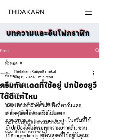
บทความและอินโฟกราฟิก
Post
ทั้งหมด
Thidakarn Rujipattanakul
ทั้งหมด
Aug 8, 2023
1 min read
ครีมกันแดดที่ใช้อยู่ ปกป้องยูวี
อินโฟกราฟิก
ได้ดีแค่ไหน
บทความ
บทความบน The Standard
แดดเที่ยงทำผิวคล้ำเสียทั้งที่ทากันแดด 
สาเหตุเกิดได้จากครีมกันแดด
ลดน้ำหนักแบบ #ผอมได้ไม่ต้องอด
อาจเพราะ Active ingredients ในครีมที่ใช้ 
รวมทิปชะลอวัย #อ่านแล้วYoung
ยังปกป้องได้ไม่ครบทุกความยาวคลื่น ชวน
นานาสาระอาหารคลีน
เช็ค ingredients หลังหลอดที่ใช้อยู่กันดูนะ