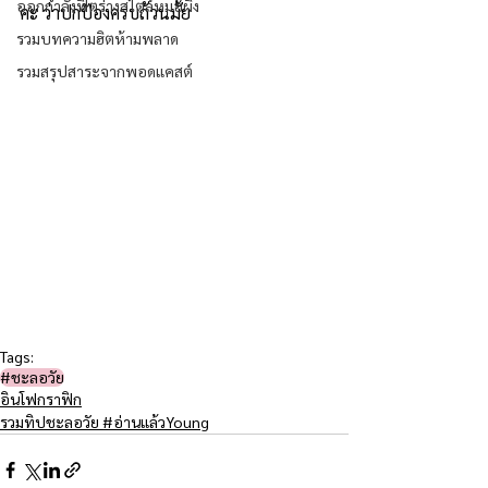
ออกกำลังฟิตร่างสไตล์หมอผิง
คะ ว่าปกป้องครบถ้วนมั้ย
รวมบทความฮิตห้ามพลาด
รวมสรุปสาระจากพอดแคสต์
Tags:
#ชะลอวัย​
อินโฟกราฟิก
รวมทิปชะลอวัย #อ่านแล้วYoung