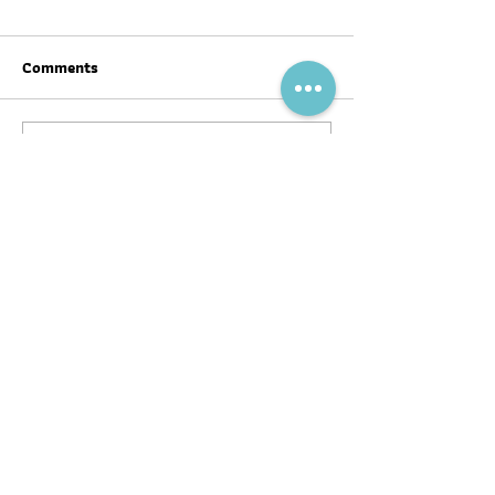
Comments
Write a comment...
สุขภาพดีต้อนรับ #ตรุษจีน ปี
ฉลากโภชนาการ เป
นี้ให้ครบทั้งสามวัน!
บ้าง
พอดแคสต์
บทความ
อ่าน
ฟัง