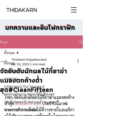
บทความและอินโฟกราฟิก
Post
ทั้งหมด
Thidakarn Rujipattanakul
ทั้งหมด
Apr 18, 2022
1 min read
จัดอันดับผักผลไม้ที่ยาฆ่า
อินโฟกราฟิก
แมลงตกค้างต่ำ
บทความ
บทความบน The Standard
สุด#CleanFifteen
ลดน้ำหนักแบบ #ผอมได้ไม่ต้องอด
EWG จัดอันดับผักผลไม้ที่ยาฆ่าแมลงตกค้าง
รวมทิปชะลอวัย #อ่านแล้วYoung
ต่ำสุด 
#CleanFifteen
 ประจำปีนี้มาค่ะ 
จากการสำรวจผักผลไม้ที่วางขายในอเมริกา
นานาสาระอาหารคลีน
ดูไว้เป็นแนวทาง แต่ข้อมูลในไทยอาจแตก