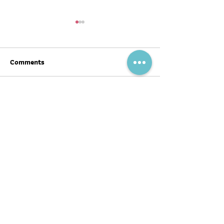
Comments
Write a comment...
สุขภาพดีต้อนรับ #ตรุษจีน ปี
ฉลากโภชนาการ เป
นี้ให้ครบทั้งสามวัน!
บ้าง
พอดแคสต์
บทความ
อ่าน