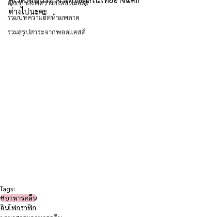
ออกกำลังฟิตร่างสไตล์หมอผิง
ต่างไปนะคะ
รวมบทความฮิตห้ามพลาด
รวมสรุปสาระจากพอดแคสต์
Tags:
#อาหารคลีน
อินโฟกราฟิก