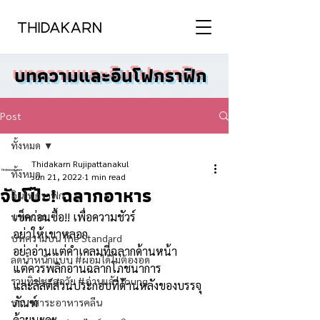
บทความและอินโฟกราฟิก
Post
ทั้งหมด
Thidakarn Rujipattanakul
ทั้งหมด
Jun 21, 2022
1 min read
จับโป๊ะ! ฉลากอาหาร
อินโฟกราฟิก
เช็คก่อนซื้อ!! เพื่อความชัวร์
บทความ
อย่าให้เขาหลอก 
บทความบน The Standard
อย่าอ่านแต่คำเคลมที่ฉลากด้านหน้า 
ลดน้ำหนักแบบ #ผอมได้ไม่ต้องอด
แต่ควรพลิกอ่านฉลากโภชนาการ
รวมทิปชะลอวัย #อ่านแล้วYoung
และลิสต์ส่วนประกอบที่ด้านหลังของบรรจุ
ภัณฑ์
นานาสาระอาหารคลีน
ด้วยนะคะ 