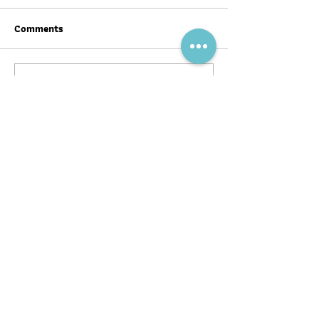
Comments
Write a comment...
สุขภาพดีต้อนรับ #ตรุษจีน ปี
ฉลากโภชนาการ เป
นี้ให้ครบทั้งสามวัน!
บ้าง
พอดแคสต์
บทความ
อ่าน
ฟัง
ร่วมงานกับ
หนังสือ
หมอผิง