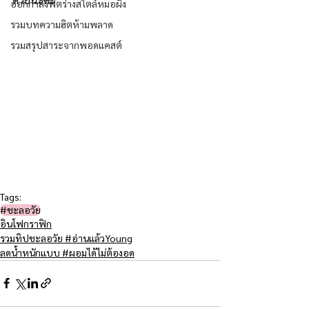
ออกกำลังฟิตร่างสไตล์หมอผิง
รวมบทความฮิตห้ามพลาด
รวมสรุปสาระจากพอดแคสต์
Tags:
#ชะลอวัย​
อินโฟกราฟิก
รวมทิปชะลอวัย #อ่านแล้วYoung
ลดน้ำหนักแบบ #ผอมได้ไม่ต้องอด