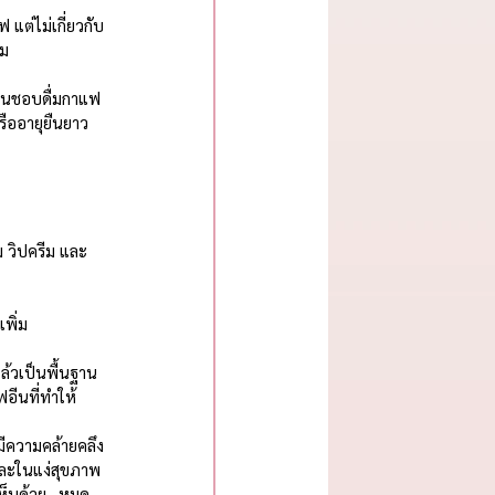
แต่ไม่เกี่ยวกับ
่ม
้คนชอบดื่มกาแฟ
หรืออายุยืนยาว
ม วิปครีม และ
พิ่ม
้วเป็นพื้นฐาน 
ฟอีนที่ทำให้
ีความคล้ายคลึง
 และในแง่สุขภาพ
าเห็นด้วย…หมด