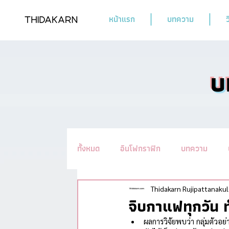
หน้าแรก
บทความ
ว
บ
ทั้งหมด
อินโฟกราฟิก
บทความ
รวมทิปชะลอวัย #อ่านแล้วYoung
น
Thidakarn Rujipattanakul
จิบกาแฟทุกวัน 
ผลการวิจัยพบว่า กลุ่มตัวอย