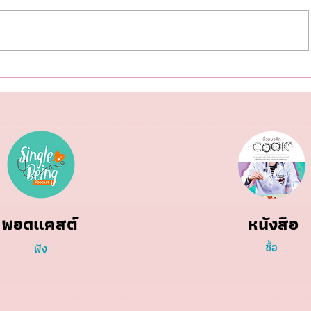
Metaverse วงการแพทย์ในโลก
โลกร้อน 
เสมือนจริง
วันอวสา
พอดแคสต์
หนังสือ
ซื้อ
ฟัง