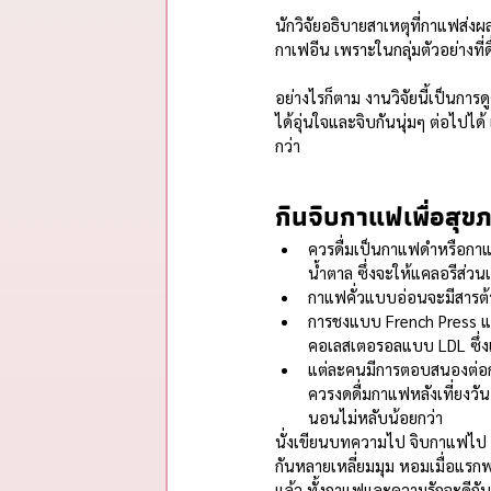
นักวิจัยอธิบายสาเหตุที่กาแฟส่งผ
กาเฟอีน เพราะในกลุ่มตัวอย่างที่
อย่างไรก็ตาม งานวิจัยนี้เป็นกา
ได้อุ่นใจและจิบกันนุ่มๆ ต่อไปได้
กว่า
กินจิบกาแฟเพื่อสุขภ
ควรดื่มเป็นกาแฟดำหรือกาแฟ
น้ำตาล ซึ่งจะให้แคลอรีส่วน
กาแฟคั่วแบบอ่อนจะมีสารต้า
การชงแบบ French Press แล
คอเลสเตอรอลแบบ LDL ซึ่งเ
แต่ละคนมีการตอบสนองต่อกา
ควรงดดื่มกาแฟหลังเที่ยงวัน 
นอนไม่หลับน้อยกว่า
นั่งเขียนบทความไป จิบกาแฟไป ค
กันหลายเหลี่ยมมุม หอมเมื่อแรกพบ
แล้ว ทั้งกาแฟและความรักจะดีกั