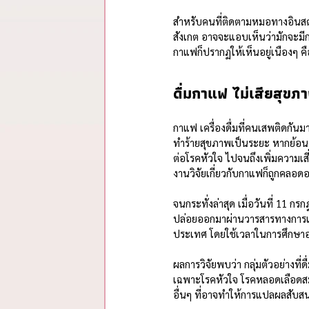
สำหรับคนที่ติดตามหมอทางอินสตา
สังเกต อาจจะแอบเห็นว่ามักจะมีก
กาแฟก็ปรากฏให้เห็นอยู่เนืองๆ คื
ดื่มกาแฟ ไม่เสียสุขภ
กาแฟ เครื่องดื่มที่คนเสพติดกันม
ทำร้ายสุขภาพเป็นระยะ หากย้อนร
ต่อโรคหัวใจ ไปจนถึงเพิ่มความเสี
งานวิจัยเกี่ยวกับกาแฟก็ถูกคลอ
จนกระทั่งล่าสุด เมื่อวันที่ 11 กรก
ปล่อยออกมาผ่านวารสารทางการ
ประเทศ โดยใช้เวลาในการศึกษาอยู
ผลการวิจัยพบว่า กลุ่มตัวอย่างที่ด
เฉพาะโรคหัวใจ โรคหลอดเลือดส
อื่นๆ ที่อาจทำให้การแปลผลสับสนอ