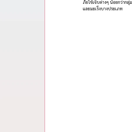
รวมสรุปสาระจากพอดแคสต์
ภัยไข้เจ็บต่างๆ น้อยกว่าก
และมะเร็งบางประเภท