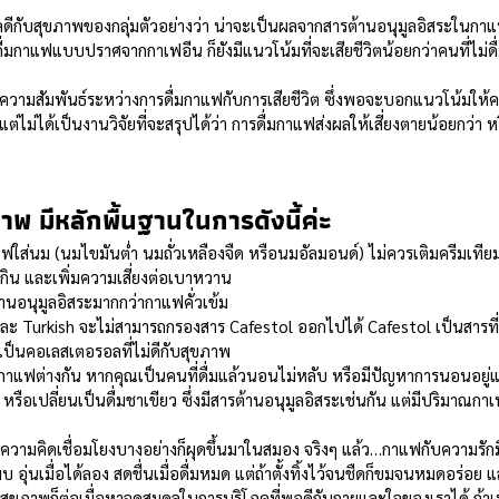
ลดีกับสุขภาพของกลุ่มตัวอย่างว่า น่าจะเป็นผลจากสารต้านอนุมูลอิสระในกาแฟ 
ดื่มกาแฟแบบปราศจากกาเฟอีน ก็ยังมีแนวโน้มที่จะเสียชีวิตน้อยกว่าคนที่ไม่ดื
รดูความสัมพันธ์ระหว่างการดื่มกาแฟกับการเสียชีวิต ซึ่งพอจะบอกแนวโน้มให
 แต่ไม่ได้เป็นงานวิจัยที่จะสรุปได้ว่า การดื่มกาแฟส่งผลให้เสี่ยงตายน้อยกว่า 
าพ มีหลักพื้นฐานในการดังนี้ค่ะ
ใส่นม (นมไขมันต่ำ นมถั่วเหลืองจืด หรือนมอัลมอนด์) ไม่ควรเติมครีมเทีย
เกิน และเพิ่มความเสี่ยงต่อเบาหวาน
นอนุมูลอิสระมากกว่ากาแฟคั่วเข้ม
ะ Turkish จะไม่สามารถกรองสาร Cafestol ออกไปได้ Cafestol เป็นสารที่เ
ป็นคอเลสเตอรอลที่ไม่ดีกับสุขภาพ
แฟต่างกัน หากคุณเป็นคนที่ดื่มแล้วนอนไม่หลับ หรือมีปัญหาการนอนอยู่แล
หรือเปลี่ยนเป็นดื่มชาเขียว ซึ่งมีสารต้านอนุมูลอิสระเช่นกัน แต่มีปริมาณกาเ
วามคิดเชื่อมโยงบางอย่างก็ผุดขึ้นมาในสมอง จริงๆ แล้ว…กาแฟกับความรักม
 อุ่นเมื่อได้ลอง สดชื่นเมื่อดื่มหมด แต่ถ้าตั้งทิ้งไว้จนชืดก็ขมจนหมดอร่อย
บสุขภาพก็ต่อเมื่อหาจุดสมดุลในการบริโภคที่พอดีกับกายและใจของเราได้ ถ้