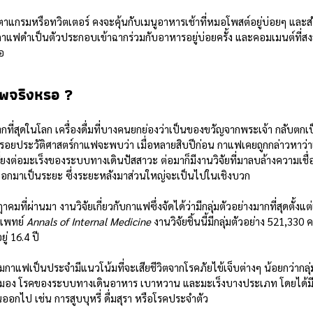
แกรมหรือทวิตเตอร์ คงจะคุ้นกับเมนูอาหารเช้าที่หมอโพสต์อยู่บ่อยๆ และ
าแฟดำเป็นตัวประกอบเข้าฉากร่วมกับอาหารอยู่บ่อยครั้ง และคอมเมนต์ที่สงสั
อ
าพจริงหรอ ?
ากที่สุดในโลก เครื่องดื่มที่บางคนยกย่องว่าเป็นของขวัญจากพระเจ้า กลับตกเป็
อยประวัติศาสตร์กาแฟจะพบว่า เมื่อหลายสิบปีก่อน กาแฟเคยถูกกล่าวหาว่าเพ
่ยงต่อมะเร็งของระบบทางเดินปัสสาวะ ต่อมาก็มีงานวิจัยที่มาลบล้างความเชื่อ
ดออกมาเป็นระยะ ซึ่งระยะหลังมาส่วนใหญ่จะเป็นไปในเชิงบวก
ฎาคมที่ผ่านมา งานวิจัยเกี่ยวกับกาแฟซึ่งจัดได้ว่ามีกลุ่มตัวอย่างมากที่สุดตั้งแต
แพทย์ 
Annals of Internal Medicine
 งานวิจัยชิ้นนี้มีกลุ่มตัวอย่าง 521,330
่ 16.4 ปี
ื่มกาแฟเป็นประจำมีแนวโน้มที่จะเสียชีวิตจากโรคภัยไข้เจ็บต่างๆ น้อยกว่ากลุ่มท
มอง โรคของระบบทางเดินอาหาร เบาหวาน และมะเร็งบางประเภท โดยได้มีก
อกไป เช่น การสูบบุหรี่ ดื่มสุรา หรือโรคประจำตัว