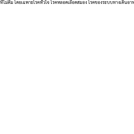
ลุ่มที่ไม่ดื่ม โดยเฉพาะโรคหัวใจ โรคหลอดเลือดสมอง โรคของระบบทางเดินอ