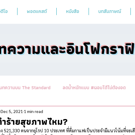
ิดีโอ
พอดแคสต์
หนังสือ
บทสัมภาษณ์
ทความและอินโฟกราฟ
บทความบน The Standard
ลดน้ำหนักแบบ #ผอมได้ไม่ต้องอด
านาสาระอาหารคลีน
ออกกำลังฟิตร่างสไตล์หมอผิง
รวมบทคว
Dec 5, 2021
1 min read
ทำร้ายสุขภาพไหม?
่าง 521,330 คนจากยุโรป 10 ประเทศ ที่ดื่มกาแฟเป็นประจำมีแนวโน้มที่จะเส