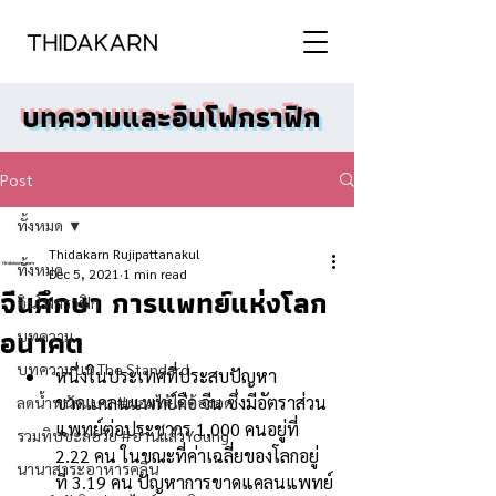
บทความและอินโฟกราฟิก
Post
ทั้งหมด
Thidakarn Rujipattanakul
ทั้งหมด
Dec 5, 2021
1 min read
จีนศึกษา การแพทย์แห่งโลก
อินโฟกราฟิก
อนาคต
บทความ
บทความบน The Standard
หนึ่งในประเทศที่ประสบปัญหา
ขาดแคลนแพทย์คือ จีน ซึ่งมีอัตราส่วน
ลดน้ำหนักแบบ #ผอมได้ไม่ต้องอด
แพทย์ต่อประชากร 1,000 คนอยู่ที่ 
รวมทิปชะลอวัย #อ่านแล้วYoung
2.22 คน ในขณะที่ค่าเฉลี่ยของโลกอยู่
นานาสาระอาหารคลีน
ที่ 3.19 คน ปัญหาการขาดแคลนแพทย์