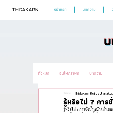
หน้าแรก
บทความ
ว
บ
ทั้งหมด
อินโฟกราฟิก
บทความ
รวมทิปชะลอวัย #อ่านแล้วYoung
น
Thidakarn Rujipattanakul
รู้หรือไม่ ? การช
รู้หรือไม่ ? การชั่งน้ำหนักสม่ำเสม