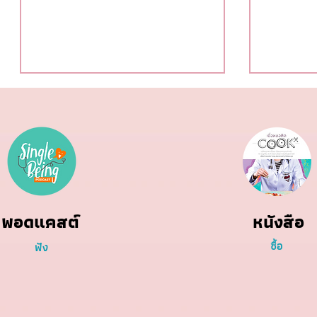
ฉลากโภชน
สุขภาพดีต้อนรับ #ตรุษจีน ปีนี้ให้
พอดแคสต์
หนังสือ
ครบทั้งสามวัน!
ซื้อ
ฟัง