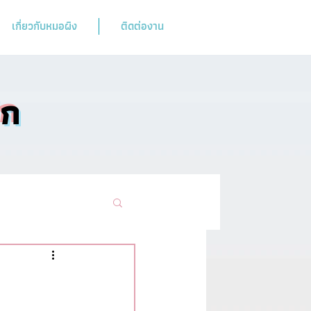
เกี่ยวกับหมอผิง
ติดต่องาน
ิก
ามฮิตห้ามพลาด