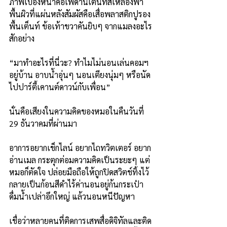
ภาพเบื้องหน้าคือเพดานเต็นท์สีเหลืองฟ้า 
พื้นผิวที่แผ่นหลังสัมผัสคือเสื่อพลาสติกปูรอง
พื้นเต็นท์ ข้อเท้าขวาคันยิบๆ จากแมลงอะไร
สักอย่าง
“มาทำอะไรที่นี่วะ? ทำไมไม่นอนเล่นคอมฯ 
อยู่บ้าน อาบน้ำอุ่นๆ นอนเตียงนุ่มๆ หรือนัด
ไปปาร์ตี้เคานต์ดาวน์กับเพื่อน”
นั่นคือเสียงในความคิดของหมอในคืนวันที่ 
29 ธันวาคมที่ผ่านมา
อาการอยากเช็กไลน์ อยากไถทวิตเตอร์ อยาก
อ่านเมล กระตุกต่อมความคิดเป็นระยะๆ แต่
หมอก็ตัดใจ ปล่อยมือถือให้ถูกปิดสวิตช์ทิ้งไว้
กลายเป็นก้อนสีดำไร้ค่านอนอยู่ก้นกระเป๋า 
ดื่มน้ำเปล่าอึกใหญ่ แล้วนอนหนีปัญหา
เชื่อว่าหลายคนที่ติดการเสพสื่อดิจิทัลและติด