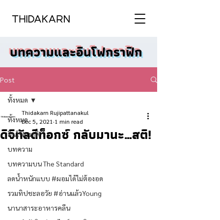
บทความและอินโฟกราฟิก
Post
ทั้งหมด
Thidakarn Rujipattanakul
ทั้งหมด
Dec 5, 2021
1 min read
ดิจิทัลดีท็อกซ์ กลับมานะ…สติ!
อินโฟกราฟิก
บทความ
บทความบน The Standard
ลดน้ำหนักแบบ #ผอมได้ไม่ต้องอด
รวมทิปชะลอวัย #อ่านแล้วYoung
นานาสาระอาหารคลีน