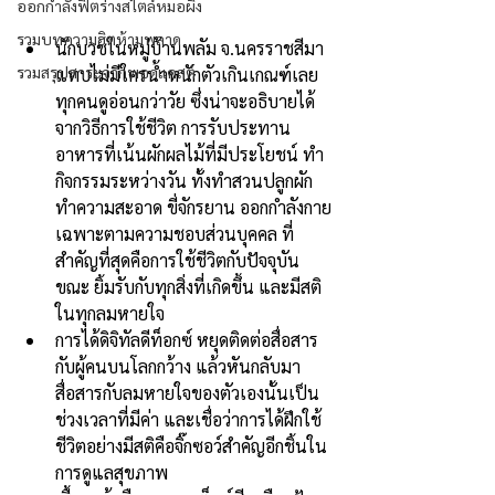
ออกกำลังฟิตร่างสไตล์หมอผิง
รวมบทความฮิตห้ามพลาด
นักบวชในหมู่บ้านพลัม จ.นครราชสีมา 
รวมสรุปสาระจากพอดแคสต์
แทบไม่มีใครน้ำหนักตัวเกินเกณฑ์เลย 
ทุกคนดูอ่อนกว่าวัย ซึ่งน่าจะอธิบายได้
จากวิธีการใช้ชีวิต การรับประทาน
อาหารที่เน้นผักผลไม้ที่มีประโยชน์ ทำ
กิจกรรมระหว่างวัน ทั้งทำสวนปลูกผัก 
ทำความสะอาด ขี่จักรยาน ออกกำลังกาย
เฉพาะตามความชอบส่วนบุคคล ที่
สำคัญที่สุดคือการใช้ชีวิตกับปัจจุบัน
ขณะ ยิ้มรับกับทุกสิ่งที่เกิดขึ้น และมีสติ
ในทุกลมหายใจ
การได้ดิจิทัลดีท็อกซ์ หยุดติดต่อสื่อสาร
กับผู้คนบนโลกกว้าง แล้วหันกลับมา
สื่อสารกับลมหายใจของตัวเองนั้นเป็น
ช่วงเวลาที่มีค่า และเชื่อว่าการได้ฝึกใช้
ชีวิตอย่างมีสติคือจิ๊กซอว์สำคัญอีกชิ้นใน
การดูแลสุขภาพ