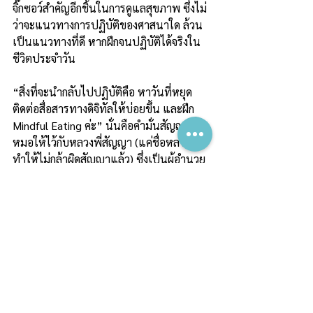
จิ๊กซอว์สำคัญอีกชิ้นในการดูแลสุขภาพ ซึ่งไม่
ว่าจะแนวทางการปฏิบัติของศาสนาใด ล้วน
เป็นแนวทางที่ดี หากฝึกจนปฏิบัติได้จริงใน
ชีวิตประจำวัน
“สิ่งที่จะนำกลับไปปฏิบัติคือ หาวันที่หยุด
ติดต่อสื่อสารทางดิจิทัลให้บ่อยขึ้น และฝึก 
Mindful Eating ค่ะ” นั่นคือคำมั่นสัญญาที่
หมอให้ไว้กับหลวงพี่สัญญา (แค่ชื่อหลวงพี่ ก็
ทำให้ไม่กล้าผิดสัญญาแล้ว) ซึ่งเป็นผู้อำนวย
ความสะดวกประจำกลุ่มที่อบรม
จบประโยคลง ยังแอบคิดในใจต่อไปอีกว่า 
“ออกไป จะไปทวีตเล่าเรื่องดิจิทัลดีท็อกซ์ดี
กว่า”
…นั่นไง ยังไม่ทันจะก้าวเท้าออกจากหมู่บ้านพ
ลัม สติก็เริ่มฟุ้งกลับเข้าสู่เครือข่ายดิจิทัลที่เคย
คุ้นอีกครั้ง