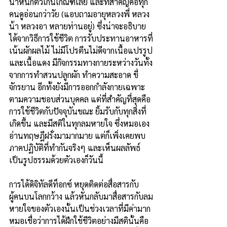
น้ำหนักตัวเกินเกณฑ์เลย และที่สำคัญคือทุก
คนดูอ่อนกว่าวัย (แอบถามอายุหลวงพี่ หลวง
น้า หลวงอา หลายท่านอยู่) ซึ่งน่าจะอธิบาย
ได้จากวิธีการใช้ชีวิต การรับประทานอาหารที่
เน้นผักผลไม้ ไม่มีโปรตีนไม่ดีจากเนื้อแปรรูป
และเนื้อแดง มีกิจกรรมทางกายระหว่างวันทั้ง
จากการทำสวนปลูกผัก ทำความสะอาด ขี่
จักรยาน อีกทั้งยังมีการออกกำลังกายเฉพาะ
ตามความชอบส่วนบุคคล แต่ที่สำคัญที่สุดคือ
การใช้ชีวิตกับปัจจุบันขณะ ยิ้มรับกับทุกสิ่งที่
เกิดขึ้น และมีสติในทุกลมหายใจ ซึ่งหมอเอง
อ่านทฤษฎีฝรั่งมามากมาย แต่ก็เพิ่งเคยพบ
ภาคปฏิบัติที่ทำกันจริงๆ และเห็นผลลัพธ์
เป็นรูปธรรมด้วยตัวเองก็วันนี้
การได้ดิจิทัลดีท็อกซ์ หยุดติดต่อสื่อสารกับ
ผู้คนบนโลกกว้าง แล้วหันกลับมาสื่อสารกับลม
หายใจของตัวเองนั้นเป็นช่วงเวลาที่มีค่ามาก 
หมอเชื่อว่าการได้ฝึกใช้ชีวิตอย่างมีสตินั้นคือ