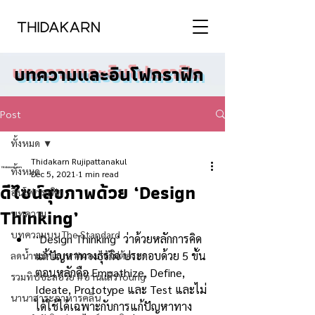
บทความและอินโฟกราฟิก
Post
ทั้งหมด
Thidakarn Rujipattanakul
ทั้งหมด
Dec 5, 2021
1 min read
ดีไซน์สุขภาพด้วย ‘Design
อินโฟกราฟิก
Thinking’
บทความ
บทความบน The Standard
‘Design Thinking’ ว่าด้วยหลักการคิด
แก้ปัญหาทางธุรกิจ ประกอบด้วย 5 ขั้น
ลดน้ำหนักแบบ #ผอมได้ไม่ต้องอด
ตอนหลักคือ Empathize, Define, 
รวมทิปชะลอวัย #อ่านแล้วYoung
Ideate, Prototype และ Test และไม่
นานาสาระอาหารคลีน
ได้ใช้ได้เฉพาะกับการแก้ปัญหาทาง