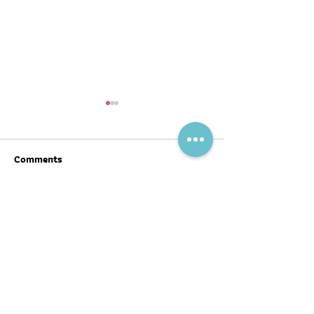
Comments
Write a comment...
สุขภาพดีต้อนรับ #ตรุษจีน ปี
ฉลากโภชนาการ เป
นี้ให้ครบทั้งสามวัน!
บ้าง
พอดแคสต์
บทความ