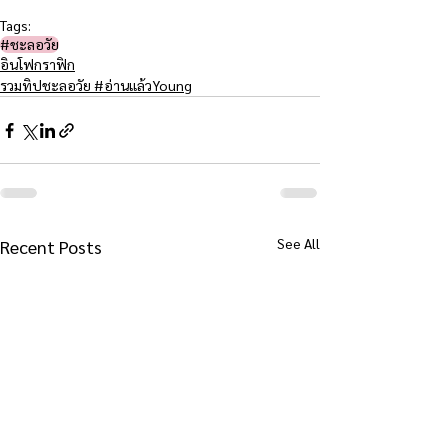
Tags:
#ชะลอวัย​
อินโฟกราฟิก
รวมทิปชะลอวัย #อ่านแล้วYoung
See All
Recent Posts