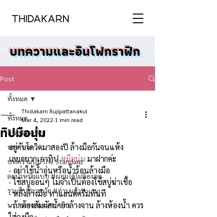
บทความและอินโฟกราฟิก
Post
ทั้งหมด
Thidakarn Rujipattanakul
ทั้งหมด
Mar 4, 2022
1 min read
ทิปมือนุ่ม
อินโฟกราฟิก
อยู่กับโควิดมาสองปี ล้างมือกันจนแห้ง 
บทความ
เลยอยากเอาทิป 
#มือนุ่ม
 มาฝากค่ะ 
บทความบน The Standard
- อย่าใช้น้ำอุ่นหรือน้ำร้อนล้างมือ
ลดน้ำหนักแบบ #ผอมได้ไม่ต้องอด
- ใช้สบู่อ่อนๆ ไม่จำเป็นต้องใช้สบู่ฆ่าเชื้อ
รวมทิปชะลอวัย #อ่านแล้วYoung
- หลังล้างมือ ทาแฮนด์ครีมทันที
- ถ้าต้องสัมผัสน้ำยาล้างจาน ล้างห้องน้ำ ควร
นานาสาระอาหารคลีน
ใส่ถุงมือ