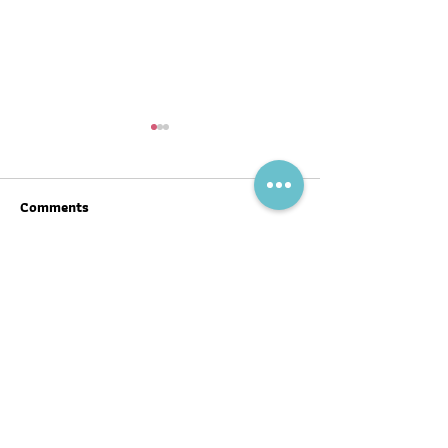
Comments
Write a comment...
สุขภาพดีต้อนรับ #ตรุษจีน ปี
ฉลากโภชนาการ เป
นี้ให้ครบทั้งสามวัน!
บ้าง
พอดแคสต์
บทความ