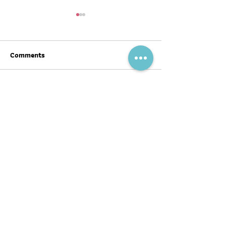
Comments
Write a comment...
สุขภาพดีต้อนรับ #ตรุษจีน ปี
ฉลากโภชนาการ เป
นี้ให้ครบทั้งสามวัน!
บ้าง
พอดแคสต์
บทความ
อ่าน
ฟัง