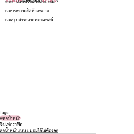
ออกกำลังฟิตร่างสไตล์หมอผิง
รวมบทความฮิตห้ามพลาด
รวมสรุปสาระจากพอดแคสต์
Tags:
#ลดน้ำหนัก
อินโฟกราฟิก
ลดน้ำหนักแบบ #ผอมได้ไม่ต้องอด