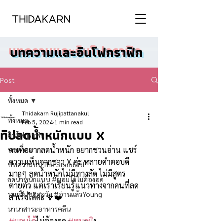
บทความและอินโฟกราฟิก
Post
ทั้งหมด
Thidakarn Rujipattanakul
ทั้งหมด
Feb 5, 2024
1 min read
ทิปลดน้ำหนักแบบ X
อินโฟกราฟิก
คนที่อยากลดน้ำหนัก อยากชวนอ่าน แชร์
บทความ
ความเห็นจากชาว X ค่ะ หลายคำตอบดี
บทความบน The Standard
มากๆ ลดน้ำหนักไม่มีทางลัด ไม่มีสูตร
ลดน้ำหนักแบบ #ผอมได้ไม่ต้องอด
ตายตัว แต่เราเรียนรู้แนวทางจากคนที่ลด
รวมทิปชะลอวัย #อ่านแล้วYoung
สำเร็จได้ค่ะ 🥦❤️
นานาสาระอาหารคลีน
#ผอมได
้ไม่ต้องอด 
#หมอผ
ิง