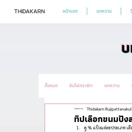
หน้าแรก
บทความ
ว
บ
ทั้งหมด
อินโฟกราฟิก
บทความ
รวมทิปชะลอวัย #อ่านแล้วYoung
น
Thidakarn Rujipattanakul
ทิปเลือกขนมปั
 ดู % แป้งแต่ละประเภท เลือกที่แป้งโฮลวีท หรือแป้งทางเลือกที่ดีต่อสุขภาพมีปริมาณสูง และอัตราส่วนแป้งสาลีขัดขาว