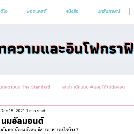
ิดีโอ
พอดแคสต์
หนังสือ
บทสัมภาษณ์
ทความและอินโฟกราฟ
บทความบน The Standard
ลดน้ำหนักแบบ #ผอมได้ไม่ต้องอด
านาสาระอาหารคลีน
ออกกำลังฟิตร่างสไตล์หมอผิง
รวมบทคว
Dec 15, 2021
1 min read
S นมอัลมอนด์
่างกันมากน้อยแค่ไหน มีสารอาหารอะไรบ้าง ?