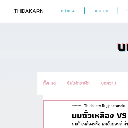
หน้าแรก
บทความ
ว
บ
ทั้งหมด
อินโฟกราฟิก
บทความ
รวมทิปชะลอวัย #อ่านแล้วYoung
น
Thidakarn Rujipattanakul
นมถั่วเหลือง V
นมถั่วเหลืองหรือ นมอัลมอนด์ ต