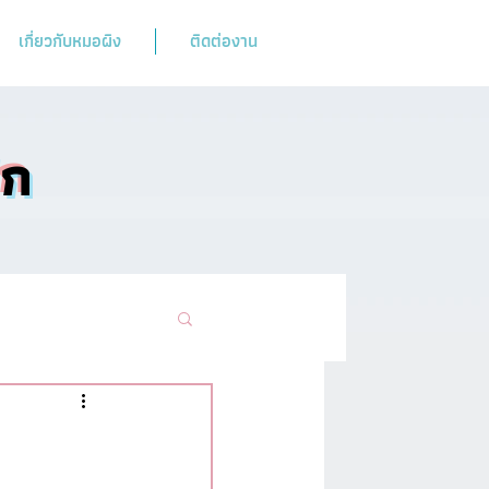
เกี่ยวกับหมอผิง
ติดต่องาน
ิก
ามฮิตห้ามพลาด