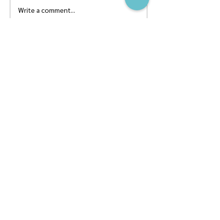
Write a comment...
สุขภาพดีต้อนรับ #ตรุษจีน ปี
ฉลากโภชนาการ เป
นี้ให้ครบทั้งสามวัน!
บ้าง
พอดแคสต์
บทความ
อ่าน
ฟัง
ร่วมงานกับ
หนังสือ
หมอผิง