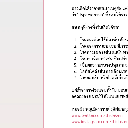
รวมสรุปสาระจากพอดแคสต์
อาจเกิดได้จากหลายสาเหตุค่ะ แต่
ว่า ‘Hypersomnia’ ซึ่งพบได้รา
สาเหตุที่ง่วงทั้งวันเกิดได้จาก
โรคของต่อมไร้ท่อ เช่น ธัยร
โรคของการนอน เช่น มีภา
โรคทางสมอง เช่น ลมชัก พาร์
โรคทางจิตเวช เช่น ซึมเศร้า
เป็นผลจากยาบางประเภท ส
ไลฟ์สไตล์ เช่น การเลื่อน
โรคลมหลับ หรือโรคที่เกี่ย
แต่ถ้าอาการง่วงนอนทั้งวัน นอน
ถดถอยลง แนะนำให้ไปพบแพทย์เ
หมอผิง พญ.ธิดากานต์ รุจิพัฒนกุ
www.twitter.com/thidakarn
www.instagram.com/thidakar