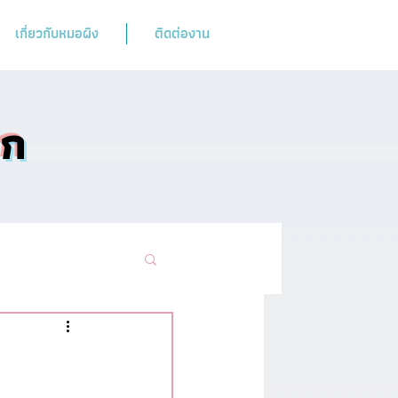
เกี่ยวกับหมอผิง
ติดต่องาน
ิก
ามฮิตห้ามพลาด