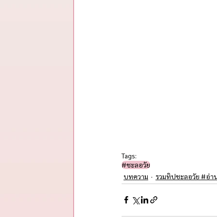
Tags:
#ชะลอวัย​
บทความ
รวมทิปชะลอวัย #อ่า