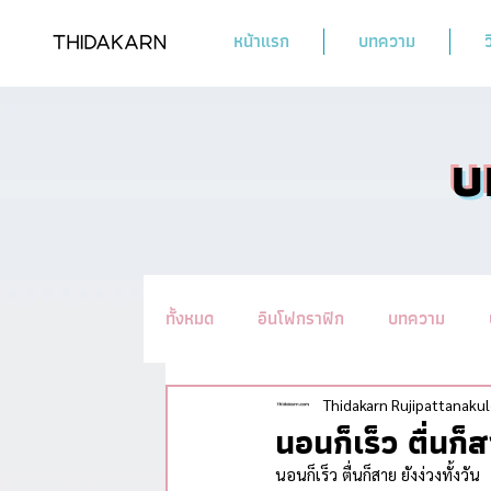
หน้าแรก
บทความ
ว
บ
ทั้งหมด
อินโฟกราฟิก
บทความ
รวมทิปชะลอวัย #อ่านแล้วYoung
น
Thidakarn Rujipattanakul
นอนก็เร็ว ตื่นก็
นอนก็เร็ว ตื่นก็สาย ยังง่วงทั้งวัน 