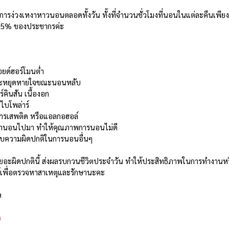
การง่วงเหงาหาวนอนตลอดทั้งวัน ทั้งที่จำนวนชั่วโมงที่นอนในแต่ละคืนเพียง
ว 5% ของประชากรค่ะ 
อยด์ฮอร์โมนต่ำ
วะหยุดหายใจขณะนอนหลับ
คินสัน เนื้องอก
 ไบโพล่าร์
ารเสพติด หรือแอลกอฮอล์
เวลานอนไปมา ทำให้คุณภาพการนอนไม่ดี
วกับความผิดปกติในการนอนอื่นๆ
เยอะผิดปกตินี้ ส่งผลรบกวนชีวิตประจำวัน ทำให้ประสิทธิภาพในการทำงานหร
พื่อตรวจหาสาเหตุและรักษานะคะ
ล
n