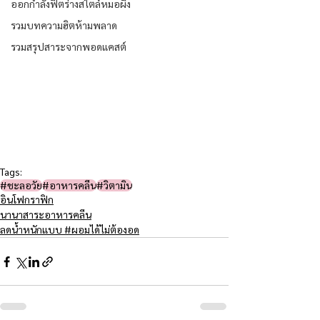
ออกกำลังฟิตร่างสไตล์หมอผิง
รวมบทความฮิตห้ามพลาด
รวมสรุปสาระจากพอดแคสต์
Tags:
#ชะลอวัย​
#อาหารคลีน
#วิตามิน
อินโฟกราฟิก
นานาสาระอาหารคลีน
ลดน้ำหนักแบบ #ผอมได้ไม่ต้องอด