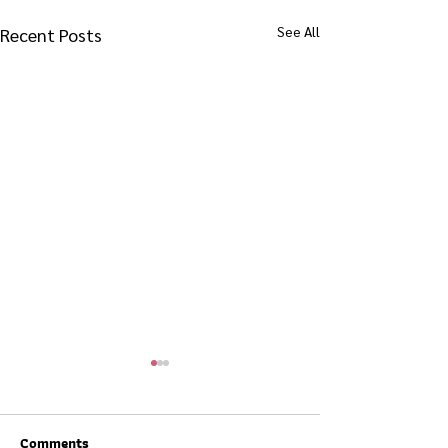
See All
Recent Posts
Comments