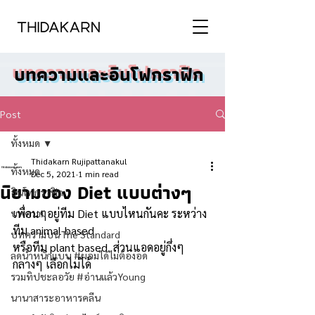
บทความและอินโฟกราฟิก
Post
ทั้งหมด
Thidakarn Rujipattanakul
ทั้งหมด
Dec 5, 2021
1 min read
นิยามของ Diet แบบต่างๆ
อินโฟกราฟิก
เพื่อนๆอยู่ทีม Diet แบบไหนกันคะ ระหว่าง
บทความ
ทีม animal-based 
บทความบน The Standard
หรือทีม plant based  ส่วนแอดอยู่กึ่งๆ 
ลดน้ำหนักแบบ #ผอมได้ไม่ต้องอด
กลางๆ เลือกไม่ได้ 
รวมทิปชะลอวัย #อ่านแล้วYoung
นานาสาระอาหารคลีน