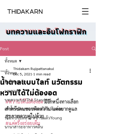
บทความและอินโฟกราฟิก
Post
ทั้งหมด
Thidakarn Rujipattanakul
ทั้งหมด
Dec 5, 2021
1 min read
น้ำตาลแบบไลท์ นวัตกรรม
อินโฟกราฟิก
หวานได้ไม่ต้องอด
บทความ
บทความบน The Standard
#หวานได้ไม่ต้องอด
 มีอีกหนึ่งทางเลือก 
สำหรับคนชอบติดหวาน แต่อยากดูแล
ลดน้ำหนักแบบ #ผอมได้ไม่ต้องอด
สุขภาพควบคู่ไปด้วย 
รวมทิปชะลอวัย #อ่านแล้วYoung
#แค่ครึ่งอร่อยเต็ม
นานาสาระอาหารคลีน