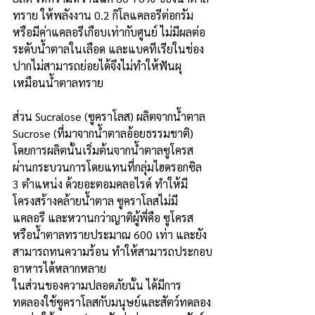
ทราย ให้พลังงาน 0.2 กิโลแคลอรีต่อกรัม 
หรือมีค่าแคลอรีเกือบเท่ากับศูนย์ ไม่มีผลต่อ
ระดับน้ำตาลในเลือด และแบคทีเรียในช่อง
ปากไม่สามารถย่อยได้จึงไม่ทำให้ฟันผุ
เหมือนน้ำตาลทราย
ส่วน Sucralose (ซูคราโลส) ผลิตจากน้ำตาล 
Sucrose (ที่มาจากน้ำตาลอ้อยธรรมชาติ) 
โดยการผลิตนั้นเริ่มต้นจากน้ำตาลซูโครส 
ผ่านกระบวนการโดยแทนที่กลุ่มไฮดรอกซิล 
3 ตำแหน่ง ด้วยอะตอมคลอไรด์ ทำให้มี
โครงสร้างคล้ายน้ำตาล ซูคราโลสไม่มี
แคลอรี และหวานกว่าญาติผู้พี่คือ ซูโครส
หรือน้ำตาลทรายประมาณ 600 เท่า และยัง
สามารถทนความร้อน ทำให้สามารถประกอบ
อาหารได้หลากหลาย
ในส่วนของความปลอดภัยนั้น ได้มีการ
ทดลองใช้ซูคราโลสกับมนุษย์และสัตว์ทดลอง