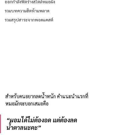
ออกกำลังฟิตร่างสไตล์หมอผิง
รวมบทความฮิตห้ามพลาด
รวมสรุปสาระจากพอดแคสต์
สำหรับคนอยากลดน้ำหนัก คำแนะนำแรกที่
หมอมักจะบอกเสมอคือ
“ผอมได้ไม่ต้องอด แต่ต้องลด
น้ำตาลนะคะ”