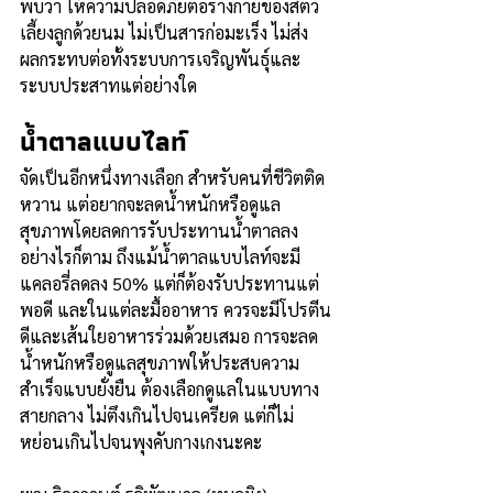
พบว่า ให้ความปลอดภัยต่อร่างกายของสัตว์
เลี้ยงลูกด้วยนม ไม่เป็นสารก่อมะเร็ง ไม่ส่ง
ผลกระทบต่อทั้งระบบการเจริญพันธุ์และ
ระบบประสาทแต่อย่างใด
น้ำตาลแบบไลท์
จัดเป็นอีกหนึ่งทางเลือก สำหรับคนที่ชีวิตติด
หวาน แต่อยากจะลดน้ำหนักหรือดูแล
สุขภาพโดยลดการรับประทานน้ำตาลลง 
อย่างไรก็ตาม ถึงแม้น้ำตาลแบบไลท์จะมี
แคลอรี่ลดลง 50% แต่ก็ต้องรับประทานแต่
พอดี และในแต่ละมื้ออาหาร ควรจะมีโปรตีน
ดีและเส้นใยอาหารร่วมด้วยเสมอ การจะลด
น้ำหนักหรือดูแลสุขภาพให้ประสบความ
สำเร็จแบบยั่งยืน ต้องเลือกดูแลในแบบทาง
สายกลาง ไม่ตึงเกินไปจนเครียด แต่ก็ไม่
หย่อนเกินไปจนพุงคับกางเกงนะคะ 