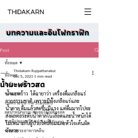
บทความและอินโฟกราฟิก
Post
ทั้งหมด
Thidakarn Rujipattanakul
ทั้งหมด
Dec 5, 2021
1 min read
น้ำมะพร้าวสด
อินโฟกราฟิก
น้ำมะพร้าว  ได้ฉายาว่า เครื่องดื่มเกลือแร่
บทความ
จากธรรมชาติ เพราะมีทั้งเกลือแร่และ
บทความบน The Standard
น้ำตาล ดื่มแล้วสดชื่นมีแรง แต่ดื่มมากไปจะ
ลดน้ำหนักแบบ #ผอมได้ไม่ต้องอด
ส่งผลต่อระดับน้ำตาลในเลือดและน้ำหนักได้ 
รวมทิปชะลอวัย #อ่านแล้วYoung
ไม่เหมาะกับผู้ป่วยไตเสื่อมและหัวใจเต้นผิด
จังหวะ
นานาสาระอาหารคลีน