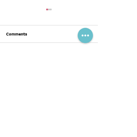
Comments
Write a comment...
สุขภาพดีต้อนรับ #ตรุษจีน ปี
ฉลากโภชนาการ เป
นี้ให้ครบทั้งสามวัน!
บ้าง
พอดแคสต์
บทความ
อ่าน
ฟัง