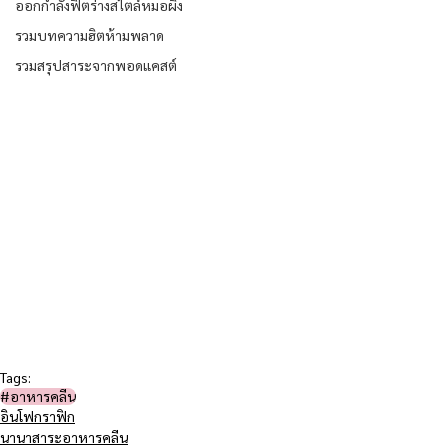
ออกกำลังฟิตร่างสไตล์หมอผิง
รวมบทความฮิตห้ามพลาด
รวมสรุปสาระจากพอดแคสต์
Tags:
#อาหารคลีน
อินโฟกราฟิก
นานาสาระอาหารคลีน