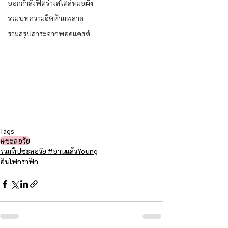
ออกกำลังฟิตร่างสไตล์หมอผิง
รวมบทความฮิตห้ามพลาด
รวมสรุปสาระจากพอดแคสต์
Tags:
#ชะลอวัย​
รวมทิปชะลอวัย #อ่านแล้วYoung
อินโฟกราฟิก