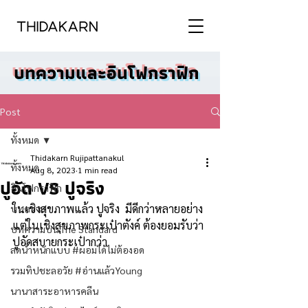
บทความและอินโฟกราฟิก
Post
ทั้งหมด
Thidakarn Rujipattanakul
ทั้งหมด
Aug 8, 2023
1 min read
ปูอัด VS ปูจริง
อินโฟกราฟิก
ในเชิงสุขภาพแล้ว ปูจริง  มีดีกว่าหลายอย่าง
บทความ
แต่ในเชิงสุขภาพกระเป๋าตังค์ ต้องยอมรับว่า
บทความบน The Standard
ปูอัดสบายกระเป๋ากว่า 
ลดน้ำหนักแบบ #ผอมได้ไม่ต้องอด
รวมทิปชะลอวัย #อ่านแล้วYoung
นานาสาระอาหารคลีน