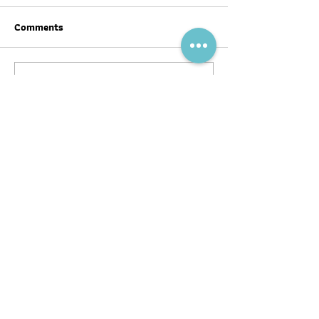
Comments
Write a comment...
สุขภาพดีต้อนรับ #ตรุษจีน ปี
ฉลากโภชนาการ เป
นี้ให้ครบทั้งสามวัน!
บ้าง
พอดแคสต์
บทความ
อ่าน
ฟัง
ร่วมงานกับ
หนังสือ
หมอผิง