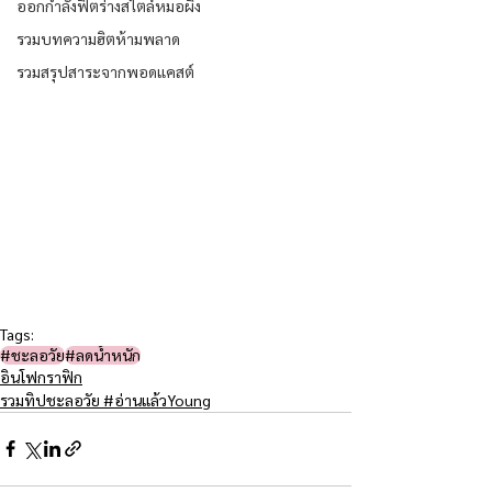
ออกกำลังฟิตร่างสไตล์หมอผิง
รวมบทความฮิตห้ามพลาด
รวมสรุปสาระจากพอดแคสต์
Tags:
#ชะลอวัย​
#ลดน้ำหนัก
อินโฟกราฟิก
รวมทิปชะลอวัย #อ่านแล้วYoung