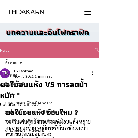
บทความและอินโฟกราฟิก
Post
ทั้งหมด
TK Tonkhao
ทั้งหมด
Nov 7, 2021
1 min read
ผลไม้อบแห้ง VS การลดน้ำ
อินโฟกราฟิก
หนัก
บทความ
บทความบน The Standard
Updated:
Dec 8, 2021
ผลไม้อบแห้ง อ้วนไหม ? 
ลดน้ำหนักแบบ #ผอมได้ไม่ต้องอด
รวมทิปชะลอวัย #อ่านแล้วYoung
ของกินเล่นติดบ้านอย่างผลไม้อบแห้ง หลาย
คนอาจมองข้าม จนลืมระวังกินเพลินจนน้ำ
นานาสาระอาหารคลีน
หนักขึ้นได้เหมือนกันค่ะ