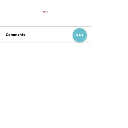
Comments
Write a comment...
สุขภาพดีต้อนรับ #ตรุษจีน ปี
ฉลากโภชนาการ เป
นี้ให้ครบทั้งสามวัน!
บ้าง
พอดแคสต์
บทความ
อ่าน