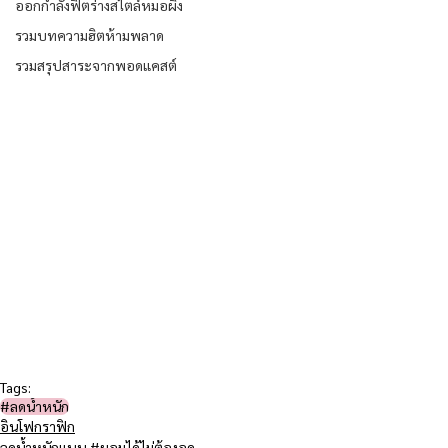
ออกกำลังฟิตร่างสไตล์หมอผิง
รวมบทความฮิตห้ามพลาด
รวมสรุปสาระจากพอดแคสต์
Tags:
#ลดน้ำหนัก
อินโฟกราฟิก
ลดน้ำหนักแบบ #ผอมได้ไม่ต้องอด