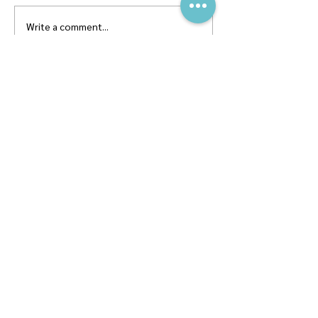
Write a comment...
สุขภาพดีต้อนรับ #ตรุษจีน ปี
ฉลากโภชนาการ เป
นี้ให้ครบทั้งสามวัน!
บ้าง
พอดแคสต์
บทความ
อ่าน
ฟัง
ร่วมงานกับ
หนังสือ
หมอผิง