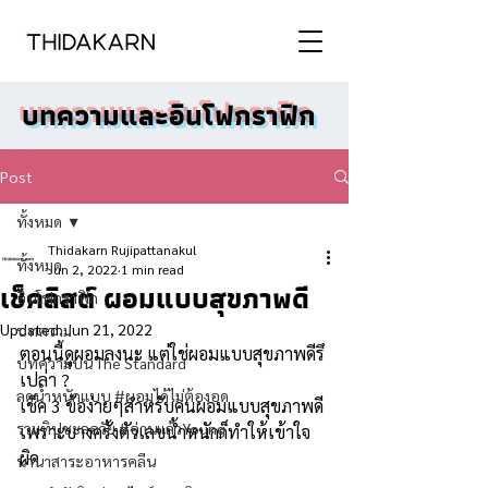
บทความและอินโฟกราฟิก
Post
ทั้งหมด
Thidakarn Rujipattanakul
ทั้งหมด
Jun 2, 2022
1 min read
เช็คลิสต์ ผอมแบบสุขภาพดี
อินโฟกราฟิก
Updated:
Jun 21, 2022
บทความ
ตอนนี้ดูผอมลงนะ แต่ใช่ผอมแบบสุขภาพดีรึ
บทความบน The Standard
เปล่า ?
ลดน้ำหนักแบบ #ผอมได้ไม่ต้องอด
เช็ค 3 ข้อง่ายๆสำหรับคนผอมแบบสุขภาพดี
รวมทิปชะลอวัย #อ่านแล้วYoung
เพราะบางครั้งตัวเลขน้ำหนักก็ทำให้เข้าใจ
ผิด 
นานาสาระอาหารคลีน