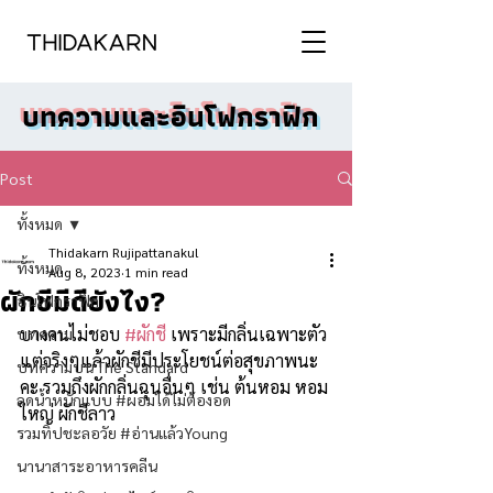
บทความและอินโฟกราฟิก
Post
ทั้งหมด
Thidakarn Rujipattanakul
ทั้งหมด
Aug 8, 2023
1 min read
ผักชีมีดียังไง?
อินโฟกราฟิก
บางคนไม่ชอบ 
#ผักชี
 เพราะมีกลิ่นเฉพาะตัว 
บทความ
แต่จริงๆแล้วผักชีมีประโยชน์ต่อสุขภาพนะ
บทความบน The Standard
คะ รวมถึงผักกลิ่นฉุนอื่นๆ เช่น ต้นหอม หอม
ลดน้ำหนักแบบ #ผอมได้ไม่ต้องอด
ใหญ่ ผักชีลาว 
รวมทิปชะลอวัย #อ่านแล้วYoung
นานาสาระอาหารคลีน