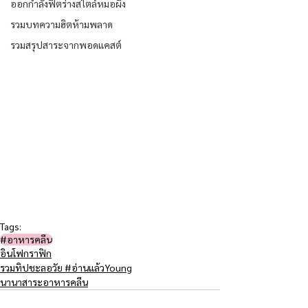
ออกกำลังฟิตร่างสไตล์หมอผิง
รวมบทความฮิตห้ามพลาด
รวมสรุปสาระจากพอดแคสต์
Tags:
#อาหารคลีน
อินโฟกราฟิก
รวมทิปชะลอวัย #อ่านแล้วYoung
นานาสาระอาหารคลีน