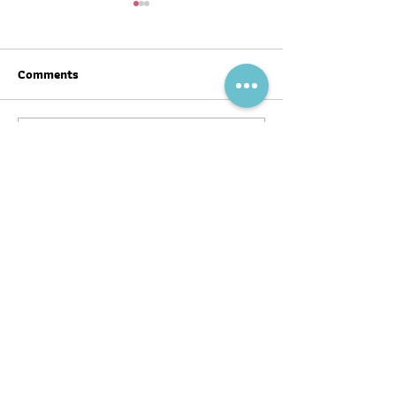
Comments
Write a comment...
สุขภาพดีต้อนรับ #ตรุษจีน ปี
ฉลากโภชนาการ เป
นี้ให้ครบทั้งสามวัน!
บ้าง
พอดแคสต์
บทความ
อ่าน
ฟัง