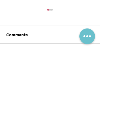
Comments
Write a comment...
สุขภาพดีต้อนรับ #ตรุษจีน ปี
ฉลากโภชนาการ เป
นี้ให้ครบทั้งสามวัน!
บ้าง
พอดแคสต์
บทความ
อ่าน
ฟัง