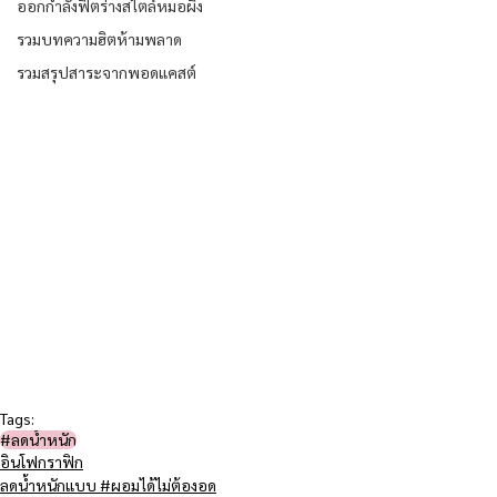
ออกกำลังฟิตร่างสไตล์หมอผิง
รวมบทความฮิตห้ามพลาด
รวมสรุปสาระจากพอดแคสต์
Tags:
#ลดน้ำหนัก
อินโฟกราฟิก
ลดน้ำหนักแบบ #ผอมได้ไม่ต้องอด