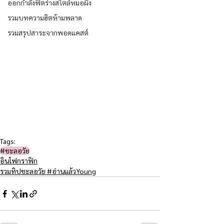
ออกกำลังฟิตร่างสไตล์หมอผิง
รวมบทความฮิตห้ามพลาด
รวมสรุปสาระจากพอดแคสต์
Tags:
#ชะลอวัย​
อินโฟกราฟิก
รวมทิปชะลอวัย #อ่านแล้วYoung