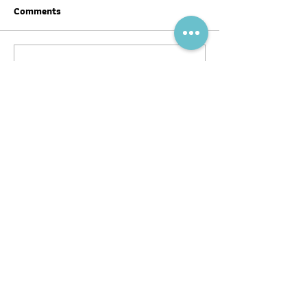
Comments
Write a comment...
สุขภาพดีต้อนรับ #ตรุษจีน ปี
ฉลากโภชนาการ เป
นี้ให้ครบทั้งสามวัน!
บ้าง
พอดแคสต์
บทความ
อ่าน
ฟัง
ร่วมงานกับ
หนังสือ
หมอผิง