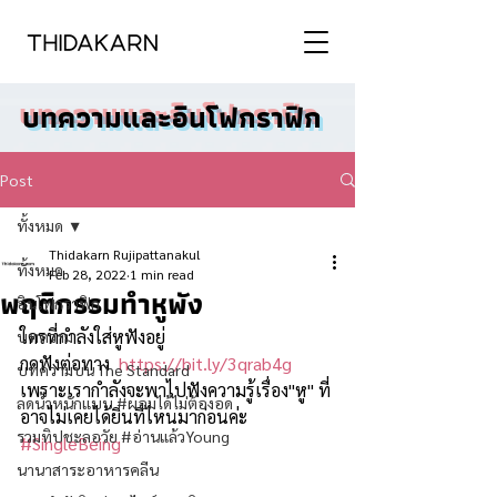
บทความและอินโฟกราฟิก
Post
ทั้งหมด
Thidakarn Rujipattanakul
ทั้งหมด
Feb 28, 2022
1 min read
พฤติกรรมทำหูพัง
อินโฟกราฟิก
ใครที่กำลังใส่หูฟังอยู่ 
บทความ
กดฟังต่อทาง  
https://bit.ly/3qrab4g
บทความบน The Standard
เพราะเรากำลังจะพาไปฟังความรู้เรื่อง"หู" ที่
ลดน้ำหนักแบบ #ผอมได้ไม่ต้องอด
อาจไม่เคยได้ยินที่ไหนมาก่อนค่ะ
รวมทิปชะลอวัย #อ่านแล้วYoung
#SingleBeing
นานาสาระอาหารคลีน