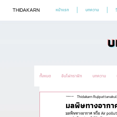
หน้าแรก
บทความ
ว
บ
ทั้งหมด
อินโฟกราฟิก
บทความ
รวมทิปชะลอวัย #อ่านแล้วYoung
น
Thidakarn Rujipattanakul
มลพิษทางอากาศ
มลพิษทางอากาศ หรือ Air pollu