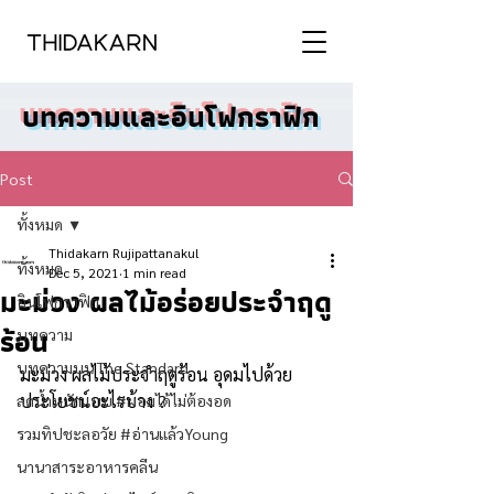
บทความและอินโฟกราฟิก
Post
ทั้งหมด
Thidakarn Rujipattanakul
ทั้งหมด
Dec 5, 2021
1 min read
มะม่วง ผลไม้อร่อยประจำฤดู
อินโฟกราฟิก
ร้อน
บทความ
บทความบน The Standard
มะม่วง ผลไม้ประจำฤดูร้อน อุดมไปด้วย
ประโยชน์อะไรบ้าง ?
ลดน้ำหนักแบบ #ผอมได้ไม่ต้องอด
รวมทิปชะลอวัย #อ่านแล้วYoung
นานาสาระอาหารคลีน