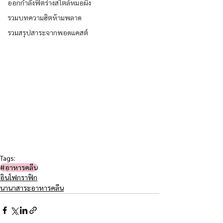
ออกกำลังฟิตร่างสไตล์หมอผิง
รวมบทความฮิตห้ามพลาด
รวมสรุปสาระจากพอดแคสต์
Tags:
#อาหารคลีน
อินโฟกราฟิก
นานาสาระอาหารคลีน