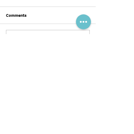
Comments
Write a comment...
สุขภาพดีต้อนรับ #ตรุษจีน ปี
ฉลากโภชนาการ เป
นี้ให้ครบทั้งสามวัน!
บ้าง
พอดแคสต์
บทความ
อ่าน
ฟัง
ร่วมงานกับ
หนังสือ