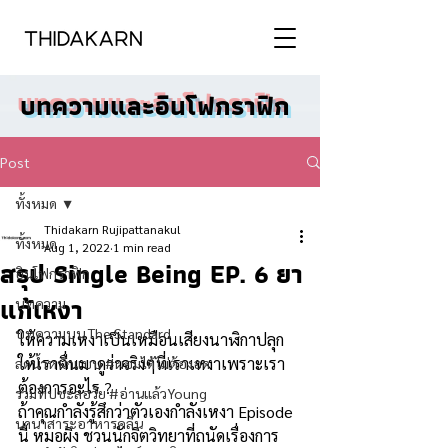
บทความและอินโฟกราฟิก
Post
ทั้งหมด
Thidakarn Rujipattanakul
ทั้งหมด
Aug 1, 2022
1 min read
สรุป Single Being EP. 6 ยา
อินโฟกราฟิก
แก้เหงา
บทความ
บทความบน The Standard
ให้ความเหงาเป็นเหมือนเสียงนาฬิกาปลุก  
ให้เราตื่นมาดูว่าจริงๆที่เราเหงาเพราะเรา
ลดน้ำหนักแบบ #ผอมได้ไม่ต้องอด
ต้องการอะไร ?
รวมทิปชะลอวัย #อ่านแล้วYoung
ถ้าคุณกำลังรู้สึกว่าตัวเองกำลังเหงา Episode 
นานาสาระอาหารคลีน
นี้ หมอผิง ชวนนักจิตวิทยาที่ถนัดเรื่องการ