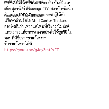
ออกกำลังฟิตร่างสไตล์หมอผิง
กำกับจิตใจให้หายเหงามาคุยกัน นั่นก็คือ ครู
เปิ้ล สุดารัตน์ ศิริวรางกูร CEO สถาบันพัฒนา
รวมบทความฮิตห้ามพลาด
ศักยภาพ IDEO Empowerment ผู้ให้คำ
รวมสรุปสาระจากพอดแคสต์
ปรึกษาด้านจิตใจ Mind Center Thailand 
ลองฟังกันว่า เหงาแค่ไหนที่เรียกว่าไม่ปกติ 
และเราจะแก้อาการเหงาอย่างไรให้ถูกวิธี ใน
ตอนที่มีชื่อว่า "ยาแก้เหงา"
รับยาแก้เหงาได้ที่ 
https://youtu.be/g4qyZmtPxEE