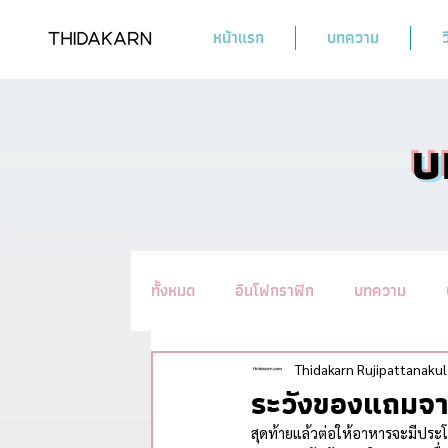
หน้าแรก
บทความ
ว
บ
ทั้งหมด
อินโฟกราฟิก
บทความ
รวมทิปชะลอวัย #อ่านแล้วYoung
น
Thidakarn Rujipattanakul
ระวังของแถมจาก
สุดท้ายแล้วต่อให้อาหารจะมีประโ