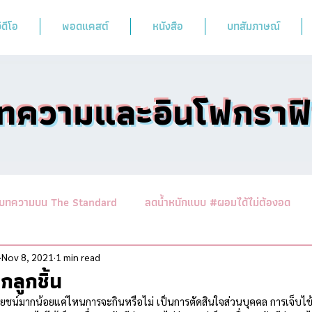
ิดีโอ
พอดแคสต์
หนังสือ
บทสัมภาษณ์
ทความและอินโฟกราฟ
บทความบน The Standard
ลดน้ำหนักแบบ #ผอมได้ไม่ต้องอด
านาสาระอาหารคลีน
ออกกำลังฟิตร่างสไตล์หมอผิง
รวมบทคว
Nov 8, 2021
1 min read
ลูกชิ้น
ยชน์มากน้อยแค่ไหนการจะกินหรือไม่ เป็นการตัดสินใจส่วนบุคคล การเจ็บไข้ไ