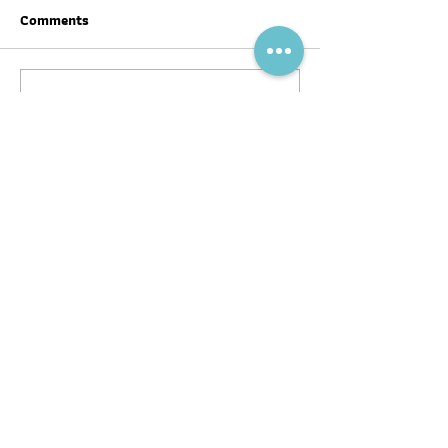
Comments
Write a comment...
สุขภาพดีต้อนรับ #ตรุษจีน ปี
ฉลากโภชนาการ เป
นี้ให้ครบทั้งสามวัน!
บ้าง
พอดแคสต์
บทความ
อ่าน
ฟัง
ร่วมงานกับ
หนังสือ
หมอผิง