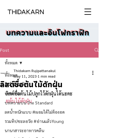
บทความและอินโฟกราฟิก
Post
ทั้งหมด
Thidakarn Rujipattanakul
ทั้งหมด
May 11, 2023
1 min read
ลิสต์ชื่อต้นไม้ดักฝุ่น
อินโฟกราฟิก
ลิสต์ชื่อต้นไม้ปลูกไว้ดักฝุ่นได้นะคะ 
บทความ
#ต้นไม้ดักฝุ่น
บทความบน The Standard
ลดน้ำหนักแบบ #ผอมได้ไม่ต้องอด
รวมทิปชะลอวัย #อ่านแล้วYoung
นานาสาระอาหารคลีน