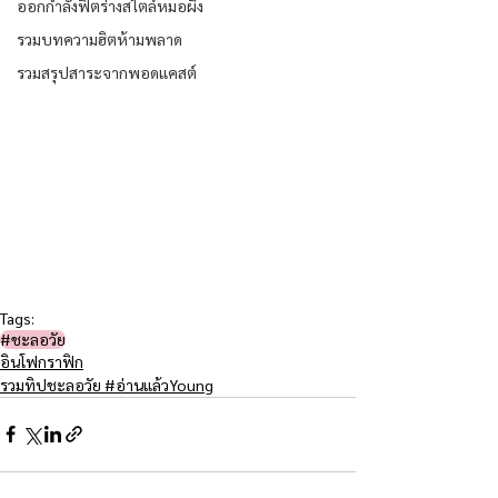
ออกกำลังฟิตร่างสไตล์หมอผิง
รวมบทความฮิตห้ามพลาด
รวมสรุปสาระจากพอดแคสต์
Tags:
#ชะลอวัย​
อินโฟกราฟิก
รวมทิปชะลอวัย #อ่านแล้วYoung