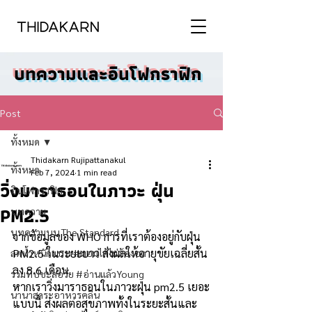
บทความและอินโฟกราฟิก
Post
ทั้งหมด
Thidakarn Rujipattanakul
ทั้งหมด
Feb 7, 2024
1 min read
วิ่งมาราธอนในภาวะ ฝุ่น
อินโฟกราฟิก
PM2.5
บทความ
บทความบน The Standard
จากข้อมูลของ WHO การที่เราต้องอยู่กับฝุ่น 
PM2.5 ในระยะยาว ส่งผลให้อายุขัยเฉลี่ยสั้น
ลดน้ำหนักแบบ #ผอมได้ไม่ต้องอด
ลง 8.6 เดือน
รวมทิปชะลอวัย #อ่านแล้วYoung
หากเราวิ่งมาราธอนในภาวะฝุ่น pm2.5 เยอะ
นานาสาระอาหารคลีน
แบบนี้ ส่งผลต่อสุขภาพทั้งในระยะสั้นและ