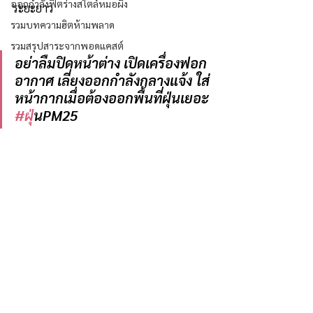
ออกกำลังฟิตร่างสไตล์หมอผิง
ระยะยาว
รวมบทความฮิตห้ามพลาด
รวมสรุปสาระจากพอดแคสต์
อย่าลืมปิดหน้าต่าง เปิดเครื่องฟอก
อากาศ เลี่ยงออกกำลังกลางแจ้ง ใส่
หน้ากากเมื่อต้องออกพื้นที่ฝุ่นเยอะ 
#ฝ
ุ่นPM25