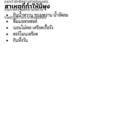
ออกกำลังฟิตร่างสไตล์หมอผิง
สาเหตุที่ทำให้มีพุง
รวมบทความฮิตห้ามพลาด
กินน้ำหวาน ขนมหวาน น้ำอัดลม
รวมสรุปสาระจากพอดแคสต์
ดื่มแอลกอฮอล์
นอนไม่พอ เครียดเรื้อรัง
ฮอร์โมนเครียด
กินทั้งวัน