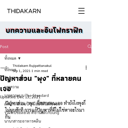
บทความและอินโฟกราฟิก
Post
ทั้งหมด
Thidakarn Rujipattanakul
ทั้งหมด
Sep 1, 2021
1 min read
ปัญหาส่วน "พุง" ที่หลายคน
อินโฟกราฟิก
เจอ
บทความ
บทความบน The Standard
Updated:
Dec 13, 2021
ปัญหาส่วน "พุง" ที่หลายคนเจอ ทำยังไงพุงก็
ลดน้ำหนักแบบ #ผอมได้ไม่ต้องอด
ไม่ยุบสักที การแก้ปัญหาที่ดีไม่ใช่หาอะไรมา
รวมทิปชะลอวัย #อ่านแล้วYoung
กิน
นานาสาระอาหารคลีน