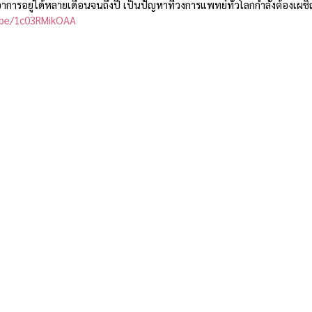
อาการอยู่ได้หลายเดือนจนถึงปี เป็นปัญหาที่วงการแพทย์ทั่วโลกกำลังต้องเผช
.be/1c03RMikOAA