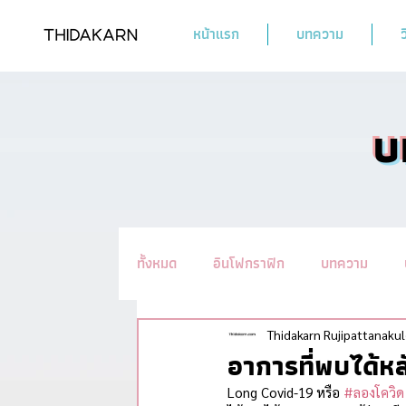
หน้าแรก
บทความ
ว
บ
ทั้งหมด
อินโฟกราฟิก
บทความ
รวมทิปชะลอวัย #อ่านแล้วYoung
น
Thidakarn Rujipattanakul
อาการที่พบได้ห
Long Covid-19 หรือ 
#ลองโควิด