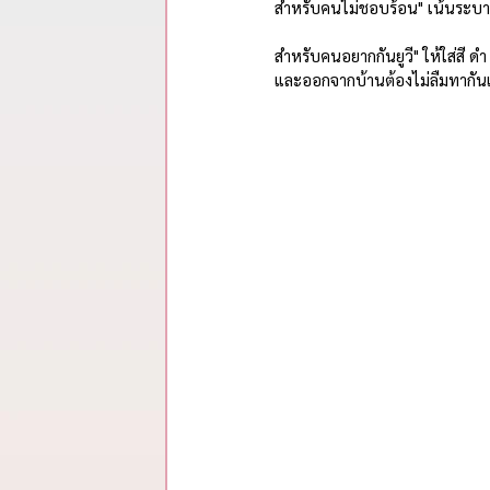
รวมสรุปสาระจากพอดแคสต์
สำหรับคนไม่ชอบร้อน" เน้นระบายอ
สำหรับคนอยากกันยูวี" ให้ใส่สี ดำ 
และออกจากบ้านต้องไม่ลืมทากั