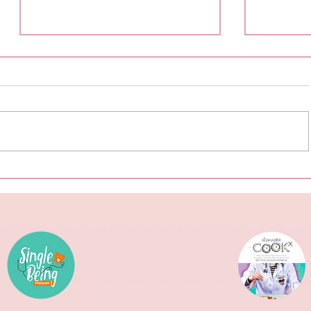
ฉลากโภชน
สุขภาพดีต้อนรับ #ตรุษจีน ปีนี้ให้
ครบทั้งสามวัน!