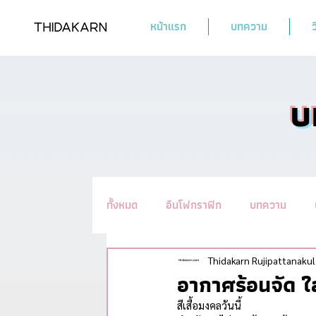
หน้าแรก
บทความ
ว
บ
ทั้งหมด
อินโฟกราฟิก
บทความ
รวมทิปชะลอวัย #อ่านแล้วYoung
น
Thidakarn Rujipattanakul
อากาศร้อนจัด ใส่
สีเสื้อมงคลวันนี้ 