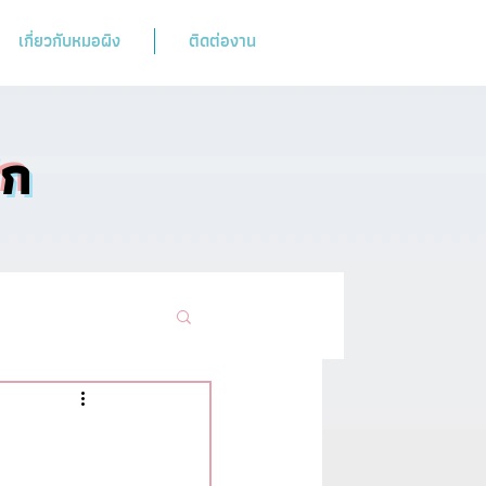
เกี่ยวกับหมอผิง
ติดต่องาน
ิก
ามฮิตห้ามพลาด