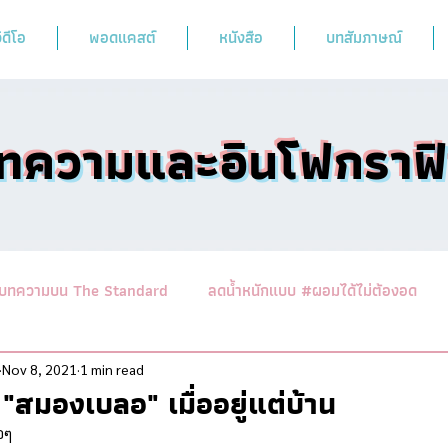
ิดีโอ
พอดแคสต์
หนังสือ
บทสัมภาษณ์
ทความและอินโฟกราฟ
บทความบน The Standard
ลดน้ำหนักแบบ #ผอมได้ไม่ต้องอด
านาสาระอาหารคลีน
ออกกำลังฟิตร่างสไตล์หมอผิง
รวมบทคว
Nov 8, 2021
1 min read
"สมองเบลอ" เมื่ออยู่แต่บ้าน
ลอๆ