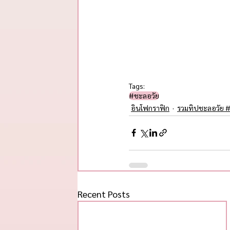
Tags:
#ชะลอวัย​
อินโฟกราฟิก
รวมทิปชะลอวัย #
Recent Posts