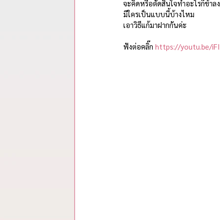
รวมสรุปสาระจากพอดแคสต์
จะคิดหรือตัดสินใจทำอะไรก็ช้าลง
มีใครเป็นแบบนี้บ้างไหม 
เอาวิธีแก้มาฝากกันค่ะ
ฟังต่อคลิ๊ก 
https://youtu.be/i