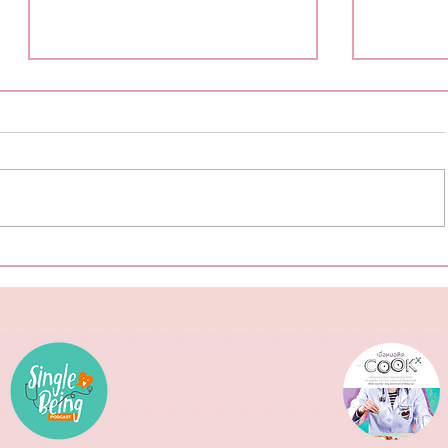
ฉลากโภชน
สุขภาพดีต้อนรับ #ตรุษจีน ปีนี้ให้
ครบทั้งสามวัน!