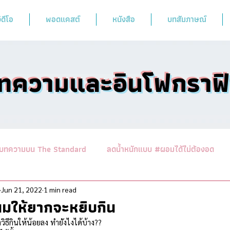
ิดีโอ
พอดแคสต์
หนังสือ
บทสัมภาษณ์
ทความและอินโฟกราฟ
บทความบน The Standard
ลดน้ำหนักแบบ #ผอมได้ไม่ต้องอด
านาสาระอาหารคลีน
ออกกำลังฟิตร่างสไตล์หมอผิง
รวมบทคว
Jun 21, 2022
1 min read
มให้ยากจะหยิบกิน
ิธีกินให้น้อยลง ทำยังไงได้บ้าง??