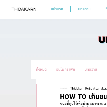
หน้าแรก
บทความ
ว
บ
ทั้งหมด
อินโฟกราฟิก
บทความ
รวมทิปชะลอวัย #อ่านแล้วYoung
น
Thidakarn Rujipattanakul
HOW TO เก็บขน
ขนมที่ตุนไว้เต็มบ้าน อยากลองหาว