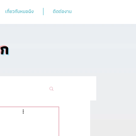
เกี่ยวกับหมอผิง
ติดต่องาน
ิก
ามฮิตห้ามพลาด