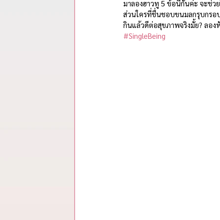
รวมสรุปสาระจากพอดแคสต์
มาลองฮาวทู 5 ข้อนี้กันค่ะ จะช่วย
ส่วนใครที่ชื่นชอบขนมลกรุบกรอ
กินแล้วดีต่อสุขภาพจริงมั้ย? ลองฟ
#SingleBeing