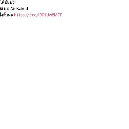
ได้มั้ยนะ 
บแบบ Air Baked  
ังกันค่ะ 
https://t.co/l901Uw8MTF