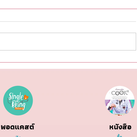
เคล็ดลับสุขภาพสำหรับคนรักช็อค
แซลมอน:
โกแลต: ทำไมดาร์คช็อคโกแลต
มันดีที่ควร
จึงเป็นตัวเลือกที่ดี
พอดแคสต์
หนังสือ