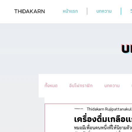
หน้าแรก
บทความ
ว
บ
ทั้งหมด
อินโฟกราฟิก
บทความ
รวมทิปชะลอวัย #อ่านแล้วYoung
น
Thidakarn Rujipattanakul
เครื่องดื่มเกลือ
หมอมีเพื่อนคนหนึ่งที่ให้นิยามตั