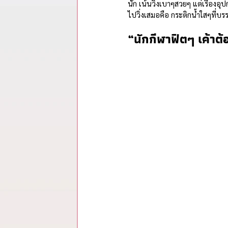
รวมสรุปสาระจากพอดแคสต์
นัก เน้นวิ่งเบาๆสวยๆ แต่เรื่องอ
ไปวิ่งเสมอคือ กระติกน้ำใสๆที่บรร
“นักกีฬาฟิตๆ เค้าต้อ