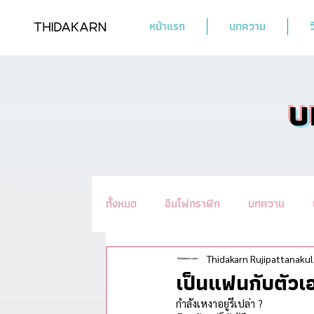
หน้าแรก
บทความ
ว
บ
ทั้งหมด
อินโฟกราฟิก
บทความ
รวมทิปชะลอวัย #อ่านแล้วYoung
น
Thidakarn Rujipattanakul
เป็นแฟนกับตัวเ
กำลังเหงาอยู่รึเปล่า ?