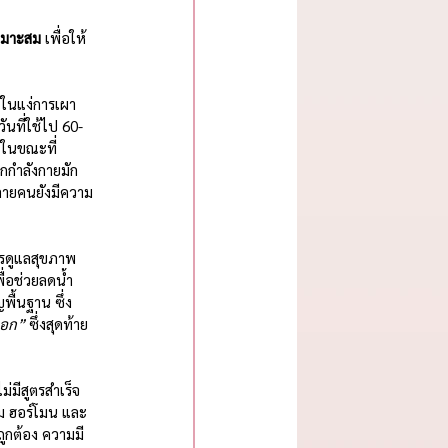
เหมาะสม
 เพื่อให้
ะในแง่การเผา
นที่ใช้ไป 60-
 ในขณะที่
อกกำลังกายมัก
ายคนยังมีความ
ารดูแลสุขภาพ
ื่อช่วยลดน้ำ
พื้นฐาน ซึ่ง
ออก”
 ซึ่งสุดท้าย
รรม ฮอร์โมน และ
ถูกต้อง ความมี