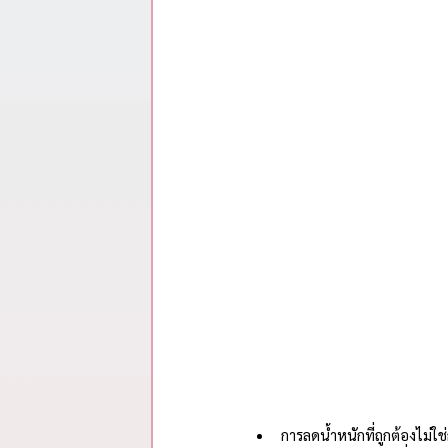
รวมสรุปสาระจากพอดแคสต์
การลดน้ำหนักที่ถูกต้องไม่ใ