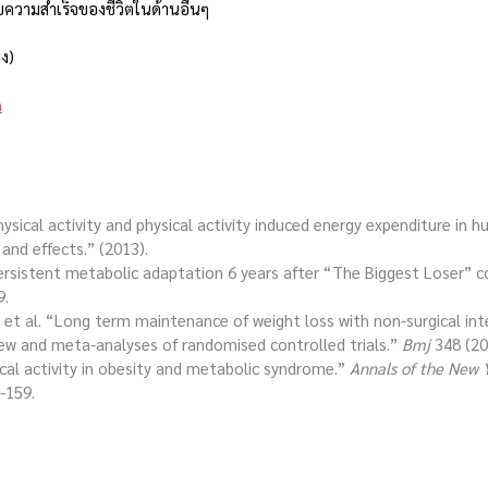
บความสำเร็จของชีวิตในด้านอื่นๆ
ิง)
n
nd effects.” (2013).
 al. “Persistent metabolic adaptation 6 years after “The Biggest Loser” 
9.
ew and meta-analyses of randomised controlled trials.” 
Bmj
 348 (20
hysical activity in obesity and metabolic syndrome.” 
Annals of the New 
-159.