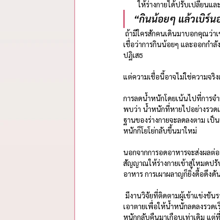
ให้ร่างกายได้ปรับเปลี่ยน
“กินน้อยๆ แล้วเบิร์
 ถ้ามีใครสักคนเดินมาบอกคุณว่าเขาอยากลดน้ำหนัก เชื่อว่าผู้อ่านแทบร้อยทั้งร้อยจะให้คำแนะนำทำนองนี้ไปกับเพื่อน ความ
เชื่อว่าการกินน้อยๆ และออกกำลั
ปฏิเสธ
แต่ความเชื่อนี้อาจไม่ใช่ความจริ
การลดน้ำหนักโดยเน้นไปที่การจำ
พบว่า น้ำหนักที่หายไปอย่างรวดเ
ฐานของร่างกายจะลดลงตาม เป็นเห
หนักก็โยโย่กลับขึ้นมาใหม่
นอกจากการอดอาหารจะส่งผลต่อมวล
สัญญาณให้ร่างกายเข้าสู่โหมดปรั
อาหาร การเผาผลาญก็ยิ่งดื้อดึงดัน
 มีงานวิจัยที่ติดตามผู้เข้าแข่งขั
เอาตายเพื่อให้น้ำหนักลดลงรวดเร็วท
หนักกลับคืนมาเกือบเท่าเดิม แต่ท