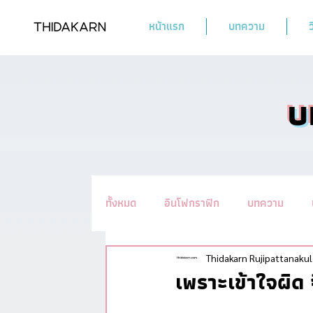
หน้าแรก
บทความ
ว
บ
ทั้งหมด
อินโฟกราฟิก
บทความ
รวมทิปชะลอวัย #อ่านแล้วYoung
น
Thidakarn Rujipattanakul
เพราะเข้าใจผิด 