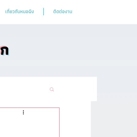
เกี่ยวกับหมอผิง
ติดต่องาน
ิก
ามฮิตห้ามพลาด