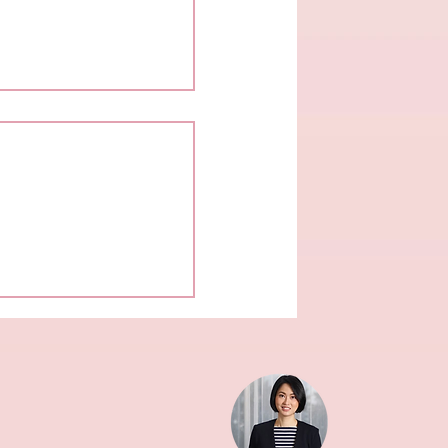
สุขภาพรวน นับถอยหลัง
นโลก