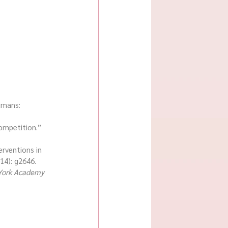
competition.” 
14): g2646.
York Academy 