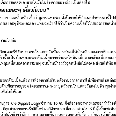
และเกิดการลดลงของมวลไขมันในร่างกายอย่างค่อยเป็นค่อยไป
นออกเยอะๆ เดี๋ยวก็ผอม”
งกายเยอะๆ ก็จะผอมเอง แทบจะเรียกได้ว่าเป็นความเชื่อทั่วไปของการลดน้ำหน
งเสมอไปค่ะ
กัดแคลอรีที่รับประทานในแต่ละวันนั้นอาจส่งผลให้น้ำหนักลดลงสายฟ้าแลบจร
ร็วนั้นเป็นส่วนของมวลกล้ามเนื้อมากกว่ามวลไขมัน เมื่อมวลกล้ามเนื้อลดลง
ตุผลที่คนอดอาหารมากๆ จนน้ำหนักลงถึงจุดหนึ่งมักไม่ลงต่อ ส่งผลให้ท้อ แล
กล้ามเนื้อแล้ว การที่ร่างกายได้รับพลังงานจากอาหารไม่เพียงพอในแต่ละว
บตัวเพื่อการอยู่รอด โดยลดการเผาผลาญพลังงานในแต่ละวันลงไปอีก พูดง่ายๆ
เพื่อไม่ให้ผอม
นรายการ
 The Biggest Loser 
จำนวน 16 คน ซึ่งต้องอดอาหารและออกกำลังอย่
ี่สุดผ่านรายการเรียลิตี้โชว์ ผลวิจัยพบว่าเมื่อเวลาผ่านไป 6 ปี ผู้เข้าแข่งขั
ี่น่าสนใจยิ่งกว่าคือ การเผาผลาญพื้นฐานของทุกคนพังยิ่งกว่าก่อนจะเริ่มต้นล