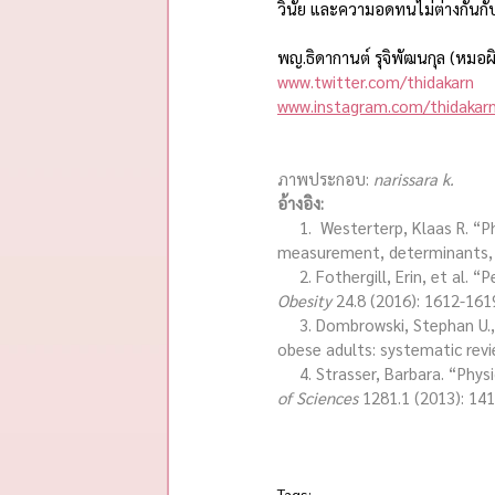
วินัย และความอดทนไม่ต่างกันกั
พญ.ธิดากานต์ รุจิพัฒนกุล (หมอผ
www.twitter.com/thidakarn
www.instagram.com/thidakar
ภาพประกอบ: 
narissara k.
อ้างอิง:
     1.  Westerterp, Klaas R. “Physical activity and physical activity induced energy expenditure in humans: 
measurement, determinants, a
     2. Fothergill, Erin, et
Obesity
 24.8 (2016): 1612-161
     3. Dombrowski, Stephan U., et al. “Long term maintenance of weight loss with non-surgical interventions in 
obese adults: systematic revi
     4. Strasser, Barbara. “P
of Sciences
 1281.1 (2013): 141
Tags: