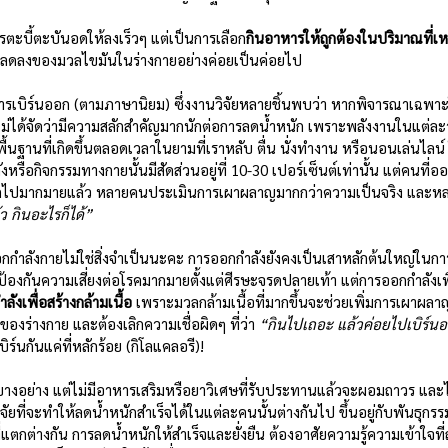
ารตะบี้ตะบันอดให้ลงเร็วๆ แต่เป็นการเลือก
กินอาหารให้ถูกต้องในปริมาณที่
ารลดลงของมวลไขมันในร่างกายอย่างค่อยเป็นค่อยไป
อการเบิร์นออก (ตามภาษานิยม) ซึ่งงานวิจัยหลายชิ้นพบว่า หากพิจารณาเฉพา
ได้จัดว่ามีความสลักสำคัญมากนักต่อการลดน้ำหนัก เพราะพลังงานในแต่ละวั
ื้นฐานที่เกิดขึ้นตลอดเวลาในยามที่เราหลับ ตื่น นั่งทำงาน หรือนอนเล่นไลน์
หรือกิจกรรมทางกายนั้นมีสัดส่วนอยู่ที่ 10-30 เปอร์เซ็นต์เท่านั้น แต่คนที่อ
อกไปมากมายแล้ว หลายคนประเมินการเผาผลาญมากกว่าความเป็นจริง และหล
 กินอะไรก็ได้”
ออกกำลังกายไม่ใช่สิ่งจำเป็นนะคะ การออกกำลังยังคงเป็นเสาหลักต้นใหญ่ในก
้องกันความเสี่ยงต่อโรคมากมายตั้งแต่ศีรษะจรดปลายเท้า แต่การออกกำลังเพ
ลังเพื่อสร้างกล้ามเนื้อ
 เพราะมวลกล้ามเนื้อที่มากขึ้นจะช่วยเพิ่มการเผาผลาญ
องร่างกาย และต้องเลิกความเชื่อผิดๆ ที่ว่า 
“กินไปเถอะ แล้วค่อยไปเบิร์น
ิร์นกันแค่ที่หลักร้อย (กิโลแคลอรี)!
จจัยที่จะทำให้ลดน้ำหนักสำเร็จได้ในแต่ละคนนั้นต่างกันไป ขึ้นอยู่กับพันธุก
ตกต่างกัน การลดน้ำหนักให้สำเร็จและยั่งยืน ต้องอาศัยความรู้ความเข้าใจที่