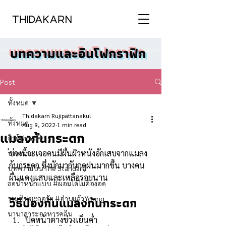
บทความและอินโฟกราฟิก
Post
ทั้งหมด
Thidakarn Rujipattanakul
ทั้งหมด
Aug 9, 2022
1 min read
แมลงก้นกระดก
อินโฟกราฟิก
่ช่วงนี้จะเจอคนมีผื่นผิวหนังอักเสบจากแมลง
บทความ
ก้นกระดก ซึ่งมักมากับฤดูฝนมากขึ้น บางคน
บทความบน The Standard
ผื่นแดงแสบและเหลือรอยนาน
ลดน้ำหนักแบบ #ผอมได้ไม่ต้องอด
วิธีป้องกันแมลงก้นกระดก
รวมทิปชะลอวัย #อ่านแล้วYoung
นานาสาระอาหารคลีน
ปิดหน้าต่างช่วงเย็นค่ำ