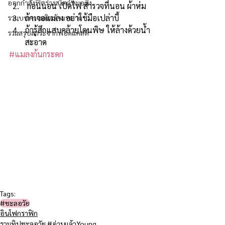
ออกกำลังฟิตร่างสไตล์หมอผิง
 ก่อนนอน เปิดไฟ สำรวจที่นอน ผ้าห่ม
ถ้าเจอแมลง อย่าใช้มือเปล่าบี้
รวมบทความฮิตห้ามพลาด
ถ้ารู้สึกแสบคล้ายโดนพิษ ให้ล้างด้วยน้ำ
รวมสรุปสาระจากพอดแคสต์
สะอาด
#แมลงก้นกระดก
Tags:
#ชะลอวัย​
อินโฟกราฟิก
รวมทิปชะลอวัย #อ่านแล้วYoung