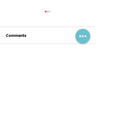
Comments
Write a comment...
สุขภาพดีต้อนรับ #ตรุษจีน ปี
ฉลากโภชนาการ เป
นี้ให้ครบทั้งสามวัน!
บ้าง
พอดแคสต์
บทความ
อ่าน