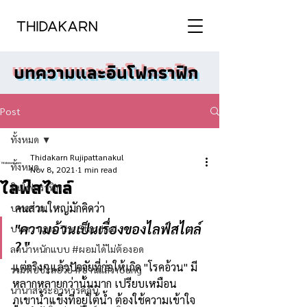
บทความและอินโฟกราฟิก
Post
ทั้งหมด
Thidakarn Rujipattanakul
ทั้งหมด
Nov 8, 2021
1 min read
ไลฟ์สไตล์
อินโฟกราฟิก
 คนส่วนใหญ่มักคิดว่า
บทความ
"ความอ้วนเป็นเรื่องของไลฟ์สไตล์ 
บทความบน The Standard
? "
ลดน้ำหนักแบบ #ผอมได้ไม่ต้องอด
แต่จริงๆแล้วปัจจัยที่ก่อให้เกิด "โรคอ้วน" มี
รวมทิปชะลอวัย #อ่านแล้วYoung
หลากหลายกว่านั้นมาก เปรียบเหมือน
นานาสาระอาหารคลีน
ภูเขาน้ำแข็งที่อยู่ใต้น้ำ ต้องใช้ความเข้าใจ