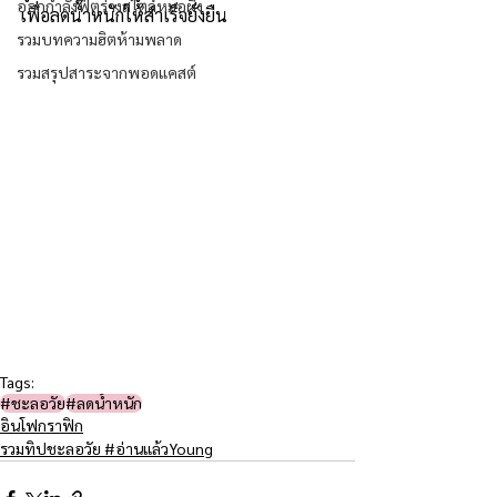
ออกกำลังฟิตร่างสไตล์หมอผิง
เพื่อลดน้ำหนักให้สำเร็จยั่งยืน
รวมบทความฮิตห้ามพลาด
รวมสรุปสาระจากพอดแคสต์
Tags:
#ชะลอวัย​
#ลดน้ำหนัก
อินโฟกราฟิก
รวมทิปชะลอวัย #อ่านแล้วYoung