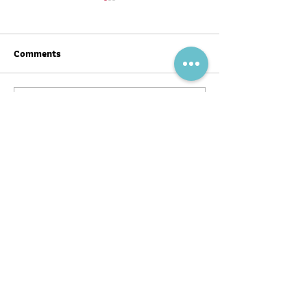
Comments
Write a comment...
สุขภาพดีต้อนรับ #ตรุษจีน ปี
ฉลากโภชนาการ เป
นี้ให้ครบทั้งสามวัน!
บ้าง
พอดแคสต์
บทความ
อ่าน
ฟัง