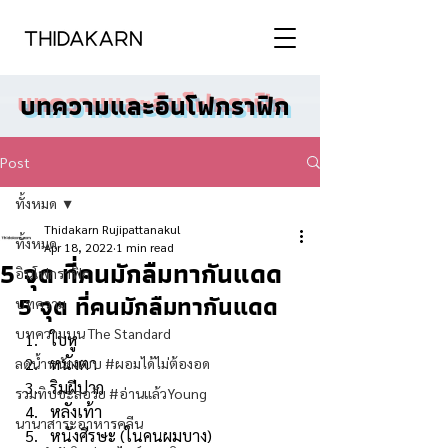
บทความและอินโฟกราฟิก
Post
ทั้งหมด
Thidakarn Rujipattanakul
ทั้งหมด
Apr 18, 2022
1 min read
5 จุด ที่คนมักลืมทากันแดด
อินโฟกราฟิก
5 จุด ที่คนมักลืมทากันแดด
บทความ
บทความบน The Standard
ใบหู
หนังตา
ลดน้ำหนักแบบ #ผอมได้ไม่ต้องอด
ริมฝีปาก
รวมทิปชะลอวัย #อ่านแล้วYoung
หลังเท้า
นานาสาระอาหารคลีน
หนังศีรษะ (ในคนผมบาง)