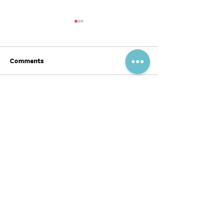
Comments
Write a comment...
สุขภาพดีต้อนรับ #ตรุษจีน ปี
ฉลากโภชนาการ เป
นี้ให้ครบทั้งสามวัน!
บ้าง
พอดแคสต์
บทความ
อ่าน