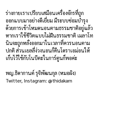
ร่างกายเราเปรียบเสมือนเครื่องจักรที่ถูก
ออกแบบมาอย่างดีเยี่ยม มีระบบซ่อมบำรุง
ด้วยการเข้าโหมดนอนตามธรรมชาติอยู่แล้ว 
หากเราใช้ชีวิตแบบไม่ฝืนธรรมชาติ เมลาโท
นินจะถูกหลั่งออกมาในเวลาที่ควรนอนตาม
ปกติ ส่วนเยลลี่ง่วงนอนก็คืนโดราเอม่อนให้
เก็บไว้ใช้กับโนบีตะในการ์ตูนก็พอค่ะ
พญ.ธิดากานต์ รุจิพัฒนกุล (หมอผิง)
Twitter, Instagram: @thidakarn